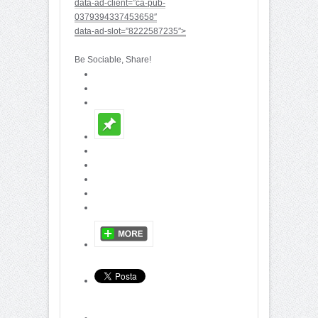
data-ad-client=”ca-pub-
0379394337453658″
data-ad-slot=”8222587235″>
Be Sociable, Share!