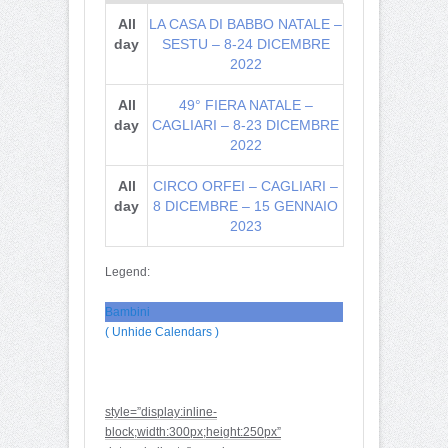
All
LA CASA DI BABBO NATALE –
day
SESTU – 8-24 DICEMBRE
2022
All
49° FIERA NATALE –
day
CAGLIARI – 8-23 DICEMBRE
2022
All
CIRCO ORFEI – CAGLIARI –
day
8 DICEMBRE – 15 GENNAIO
2023
Legend:
Bambini
( Unhide Calendars )
style=”display:inline-
block;width:300px;height:250px”