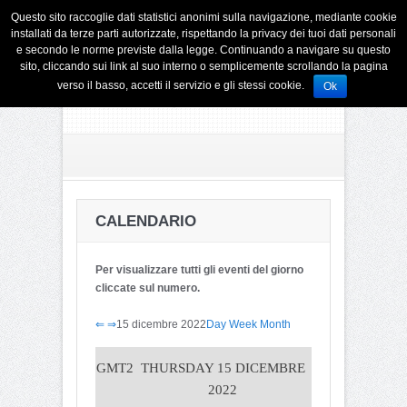
Questo sito raccoglie dati statistici anonimi sulla navigazione, mediante cookie
installati da terze parti autorizzate, rispettando la privacy dei tuoi dati personali
e secondo le norme previste dalla legge. Continuando a navigare su questo
sito, cliccando sui link al suo interno o semplicemente scrollando la pagina
verso il basso, accetti il servizio e gli stessi cookie.
Ok
CALENDARIO
Per visualizzare tutti gli eventi del giorno
cliccate sul numero.
⇐
⇒
15 dicembre 2022
Day
Week
Month
GMT2
THURSDAY 15 DICEMBRE
2022