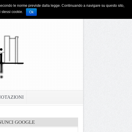
i e secondo le norme previste dalla legge. Continuando a navigare su questo sito,
i stessi cookie.
Ok
NOTAZIONI
NUNCI GOOGLE