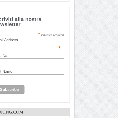
criviti alla nostra
wsletter
*
indicates required
il Address
*
st Name
st Name
OKING.COM