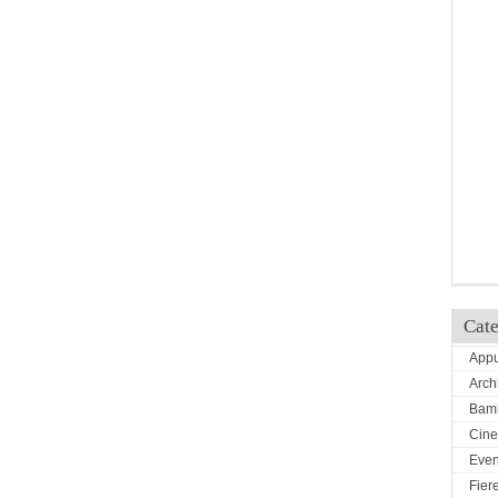
Cate
Appu
Arch
Bamb
Cin
Even
Fiere