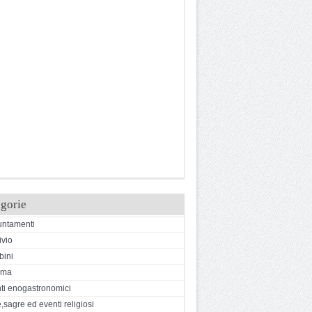
gorie
ntamenti
ivio
ini
ema
ti enogastronomici
,sagre ed eventi religiosi