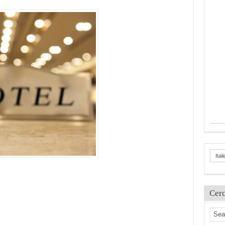
Ital
Cer