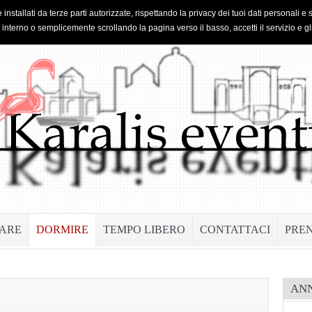
 installati da terze parti autorizzate, rispettando la privacy dei tuoi dati personal
o interno o semplicemente scrollando la pagina verso il basso, accetti il servizio e gl
ARE
DORMIRE
TEMPO LIBERO
CONTATTACI
PRE
AN