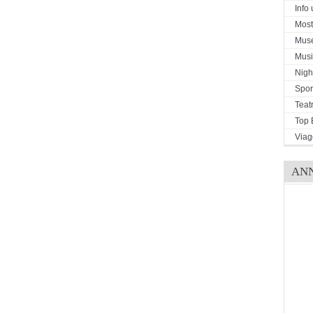
Info u
Mostr
Mus
Musi
Night
Spor
Teat
Top 
Viag
AN