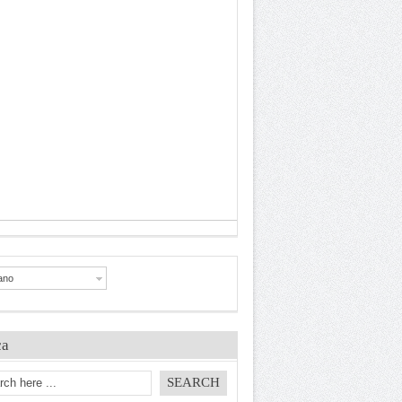
iano
ca