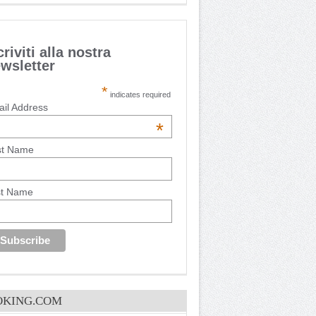
criviti alla nostra
wsletter
*
indicates required
il Address
*
st Name
st Name
OKING.COM