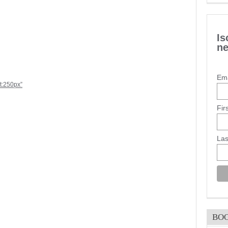
Is
ne
Ema
ht:250px”
Fir
La
BO