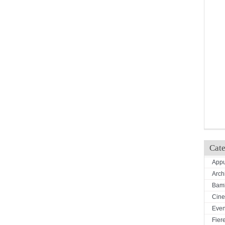
Cate
Appu
Arch
Bamb
Cin
Even
Fiere