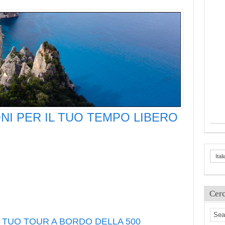
NI PER IL TUO TEMPO LIBERO
Ital
Cer
L TUO TOUR A BORDO DELLA 500