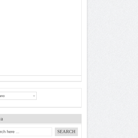
iano
ca