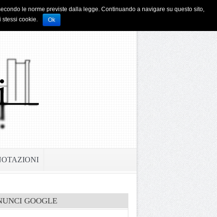
i e secondo le norme previste dalla legge. Continuando a navigare su questo sito,
i stessi cookie.
Ok
NOTAZIONI
NUNCI GOOGLE