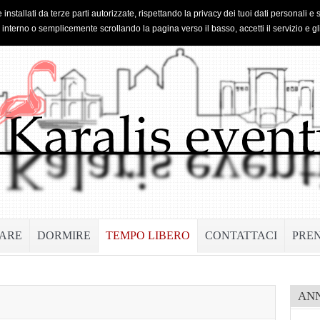
 installati da terze parti autorizzate, rispettando la privacy dei tuoi dati personal
o interno o semplicemente scrollando la pagina verso il basso, accetti il servizio e gl
ARE
DORMIRE
TEMPO LIBERO
CONTATTACI
PRE
AN