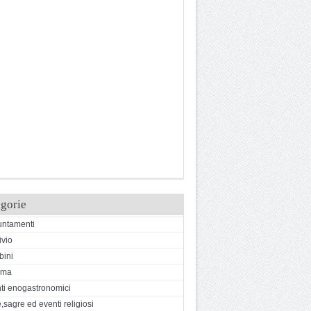
gorie
ntamenti
ivio
ini
ema
ti enogastronomici
,sagre ed eventi religiosi