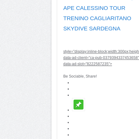
APE CALESSINO TOUR
TRENINO CAGLIARITANO
SKYDIVE SARDEGNA
style=”display:inline-block;width:300px;heig
data-ad-client=”ca-pub-0379394337453658″
data-ad-slot=”8222587235″>
Be Sociable, Share!