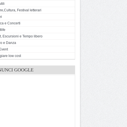
tili
e,Cultura, Festival letterari
ei
ca e Concerti
life
t, Escursioni e Tempo libero
ro e Danza
Event
giare low cost
NUNCI GOOGLE