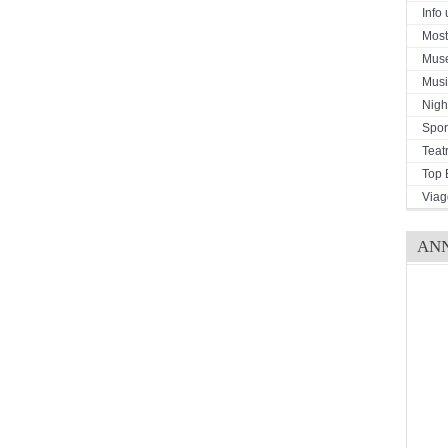
Info u
Mostr
Mus
Musi
Night
Spor
Teat
Top 
Viag
AN