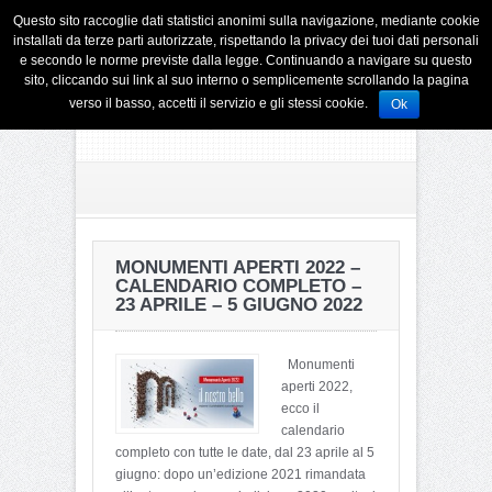
Questo sito raccoglie dati statistici anonimi sulla navigazione, mediante cookie
installati da terze parti autorizzate, rispettando la privacy dei tuoi dati personali
e secondo le norme previste dalla legge. Continuando a navigare su questo
sito, cliccando sui link al suo interno o semplicemente scrollando la pagina
verso il basso, accetti il servizio e gli stessi cookie.
Ok
MONUMENTI APERTI 2022 –
CALENDARIO COMPLETO –
23 APRILE – 5 GIUGNO 2022
Monumenti
aperti 2022,
ecco il
calendario
completo con tutte le date, dal 23 aprile al 5
giugno: dopo un’edizione 2021 rimandata