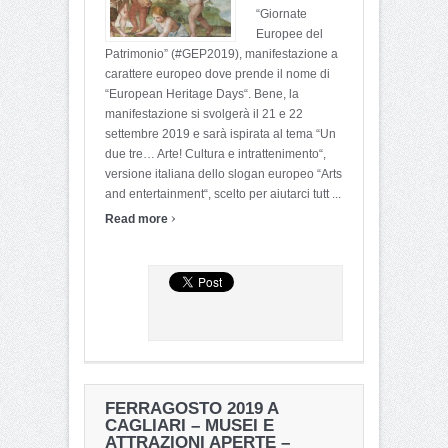
“Giornate
Europee del
Patrimonio” (#GEP2019), manifestazione a
carattere europeo dove prende il nome di
“European Heritage Days“. Bene, la
manifestazione si svolgerà il 21 e 22
settembre 2019 e sarà ispirata al tema “Un
due tre… Arte! Cultura e intrattenimento“,
versione italiana dello slogan europeo “Arts
and entertainment“, scelto per aiutarci tutt ...
›
Read more
FERRAGOSTO 2019 A
CAGLIARI – MUSEI E
ATTRAZIONI APERTE –