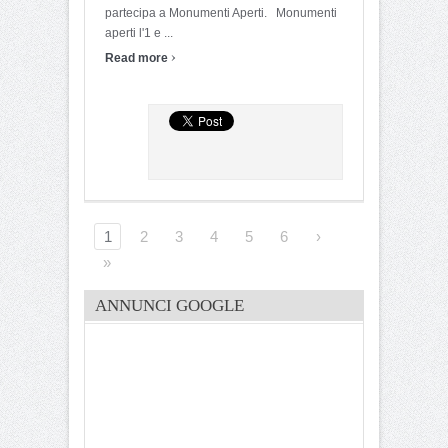
partecipa a Monumenti Aperti. Monumenti
aperti l'1 e ...
›
Read more
1
2
3
4
5
6
›
»
ANNUNCI GOOGLE