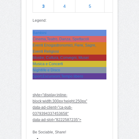
3
4
5
6
Legend:
Bambini
Cinema,Teatro, Danza, Spettacoli
Eventi Enogastronomici, Fiere, Sagre,
Eventi Religiosi
Mostre, Cultura, Convegni, Musei
Musica e Concerti
Nightlife e Disco
Sport,Escursioni,Tempo libero
style=”display:inline-
block;width:300px;height:250px”
data-ad-client=”ca-pub-
0379394337453658″
data-ad-slot=”8222587235″>
Be Sociable, Share!