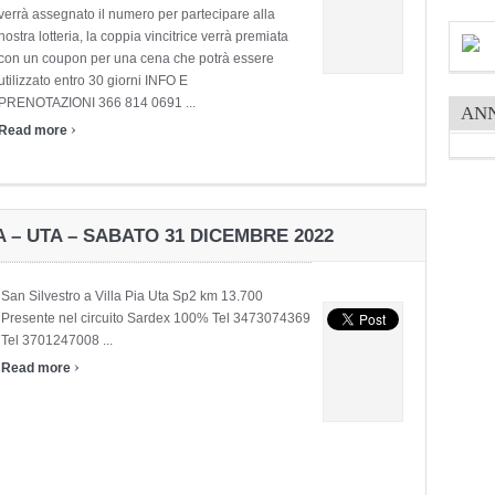
verrà assegnato il numero per partecipare alla
nostra lotteria, la coppia vincitrice verrà premiata
con un coupon per una cena che potrà essere
utilizzato entro 30 giorni INFO E
PRENOTAZIONI 366 814 0691 ...
AN
›
Read more
A – UTA – SABATO 31 DICEMBRE 2022
San Silvestro a Villa Pia Uta Sp2 km 13.700
Presente nel circuito Sardex 100% Tel 3473074369
Tel 3701247008 ...
›
Read more