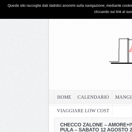
HOME
PRIVACY & COOKIE POLICY
Questo sito raccoglie dati statistici anonimi sulla navigazione, mediante cookie
cliccando sui link al su
HOME
CALENDARIO
MANGI
VIAGGIARE LOW COST
CHECCO ZALONE – AMORE+IV
PULA – SABATO 12 AGOSTO 2