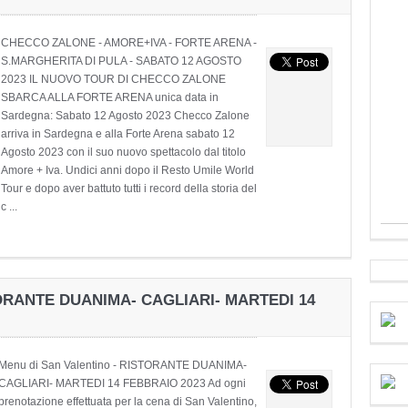
CHECCO ZALONE - AMORE+IVA - FORTE ARENA -
S.MARGHERITA DI PULA - SABATO 12 AGOSTO
2023 IL NUOVO TOUR DI CHECCO ZALONE
SBARCA ALLA FORTE ARENA unica data in
Sardegna: Sabato 12 Agosto 2023 Checco Zalone
arriva in Sardegna e alla Forte Arena sabato 12
Agosto 2023 con il suo nuovo spettacolo dal titolo
Amore + Iva. Undici anni dopo il Resto Umile World
Tour e dopo aver battuto tutti i record della storia del
c ...
STORANTE DUANIMA- CAGLIARI- MARTEDI 14
Menu di San Valentino - RISTORANTE DUANIMA-
CAGLIARI- MARTEDI 14 FEBBRAIO 2023 Ad ogni
prenotazione effettuata per la cena di San Valentino,