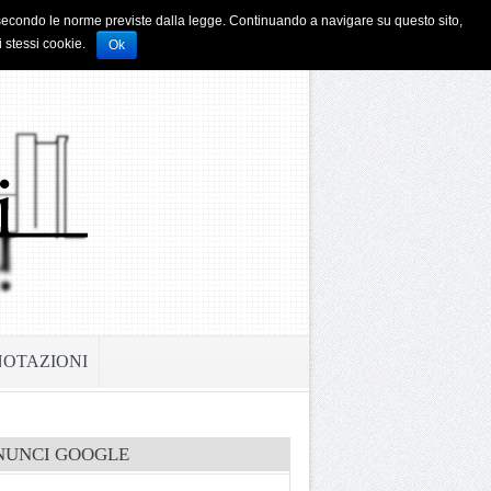
i e secondo le norme previste dalla legge. Continuando a navigare su questo sito,
i stessi cookie.
Ok
NOTAZIONI
NUNCI GOOGLE