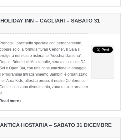
HOLIDAY INN – CAGLIARI – SABATO 31
Prenota il pacchetto speciale con pernottamento,
oppure solo la formula “Gran Cenone”. Il Gala si
svolgerà nel nostro ristorante "Vecchia Darsena".
Dopo il Brindisi di Mezzanotte, serata disco con DJ
Set e Open Bar, con una consumazione in omaggio.
Il Programma Intrattenimento Bambini è organizzato
nell'Area Kids, allestita presso il nostro Conference
Center, con zona divertimento, zona relax e area per
la ...
›
Read more
 ANTICA HOSTARIA – SABATO 31 DICEMBRE