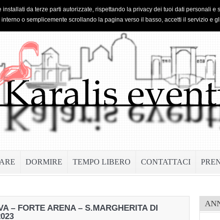
 installati da terze parti autorizzate, rispettando la privacy dei tuoi dati personal
o interno o semplicemente scrollando la pagina verso il basso, accetti il servizio e gl
ARE
DORMIRE
TEMPO LIBERO
CONTATTACI
PRE
AN
A – FORTE ARENA – S.MARGHERITA DI
023