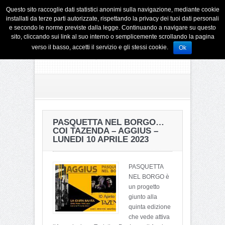
Questo sito raccoglie dati statistici anonimi sulla navigazione, mediante cookie
installati da terze parti autorizzate, rispettando la privacy dei tuoi dati personali
e secondo le norme previste dalla legge. Continuando a navigare su questo
sito, cliccando sui link al suo interno o semplicemente scrollando la pagina
verso il basso, accetti il servizio e gli stessi cookie.
Ok
PASQUETTA NEL BORGO…
COI TAZENDA – AGGIUS –
LUNEDI 10 APRILE 2023
PASQUETTA
NEL BORGO è
un progetto
giunto alla
quinta edizione
che vede attiva