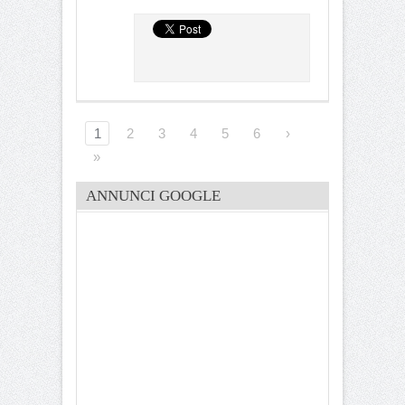
1
2
3
4
5
6
›
»
ANNUNCI GOOGLE