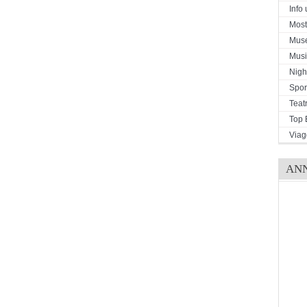
Info u
Mostr
Mus
Musi
Night
Spor
Teat
Top 
Viag
AN