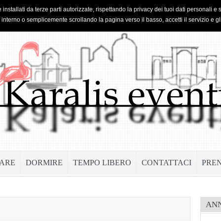
 installati da terze parti autorizzate, rispettando la privacy dei tuoi dati personal
o interno o semplicemente scrollando la pagina verso il basso, accetti il servizio e gl
ARE
DORMIRE
TEMPO LIBERO
CONTATTACI
PRE
AN