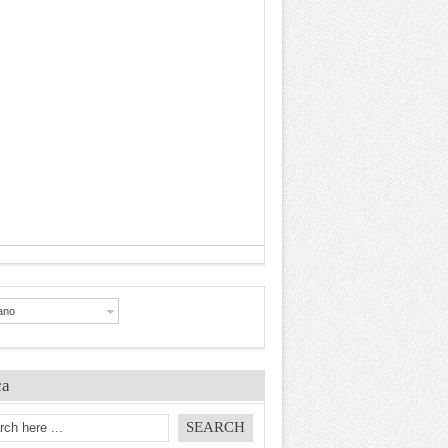
iano
ca