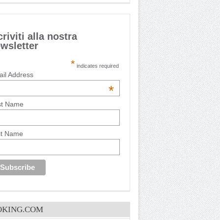
criviti alla nostra
wsletter
*
indicates required
il Address
*
st Name
st Name
OKING.COM