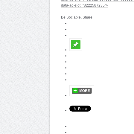
data-ad-slot=”8222587235″>
Be Sociable, Share!