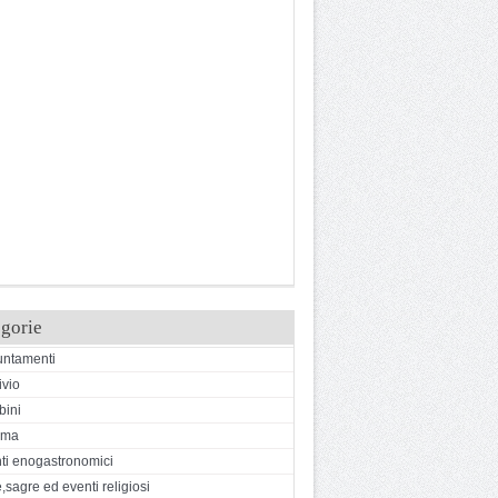
gorie
ntamenti
ivio
ini
ema
ti enogastronomici
,sagre ed eventi religiosi