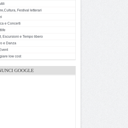
tili
e,Cultura, Festival letterari
ei
ca e Concerti
life
t, Escursioni e Tempo libero
ro e Danza
Event
giare low cost
NUNCI GOOGLE