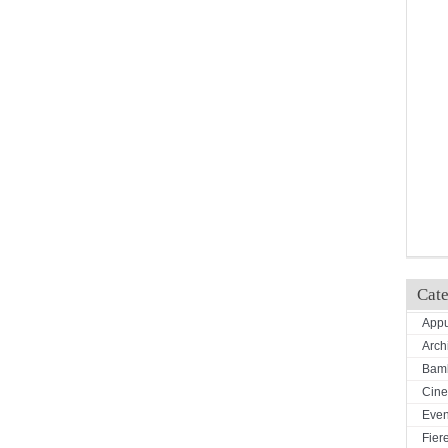
Cate
Appu
Arch
Bamb
Cin
Even
Fiere