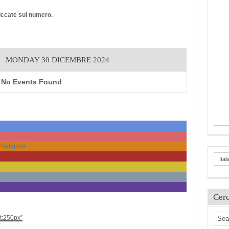
cliccate sul numero.
MONDAY 30 DICEMBRE 2024
No Events Found
 Religiosi
Ital
Cer
ht:250px”