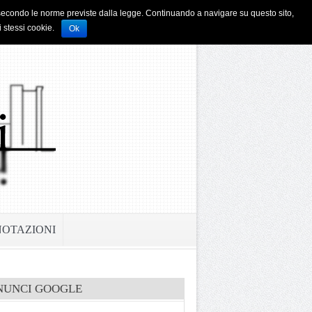
i e secondo le norme previste dalla legge. Continuando a navigare su questo sito,
i stessi cookie.
Ok
NOTAZIONI
NUNCI GOOGLE