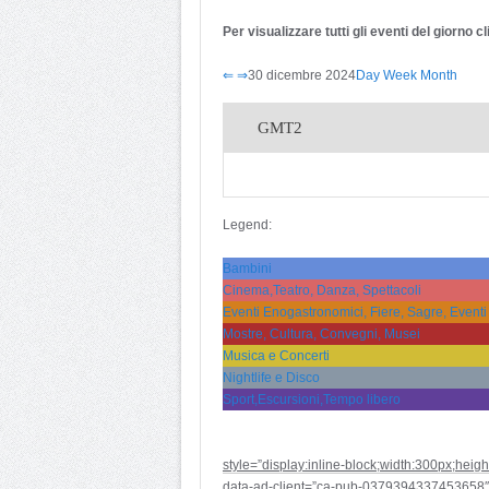
Per visualizzare tutti gli eventi del giorno 
⇐
⇒
30 dicembre 2024
Day
Week
Month
GMT2
Legend:
Bambini
Cinema,Teatro, Danza, Spettacoli
Eventi Enogastronomici, Fiere, Sagre, Eventi
Mostre, Cultura, Convegni, Musei
Musica e Concerti
Nightlife e Disco
Sport,Escursioni,Tempo libero
style=”display:inline-block;width:300px;heig
data-ad-client=”ca-pub-0379394337453658″