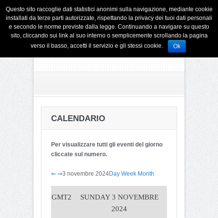
Questo sito raccoglie dati statistici anonimi sulla navigazione, mediante cookie
installati da terze parti autorizzate, rispettando la privacy dei tuoi dati personali
e secondo le norme previste dalla legge. Continuando a navigare su questo
sito, cliccando sui link al suo interno o semplicemente scrollando la pagina
verso il basso, accetti il servizio e gli stessi cookie.
Ok
CALENDARIO
Per visualizzare tutti gli eventi del giorno
cliccate sul numero.
⇐
⇒
3 novembre 2024
Day
Week
Month
GMT2
SUNDAY 3 NOVEMBRE
2024