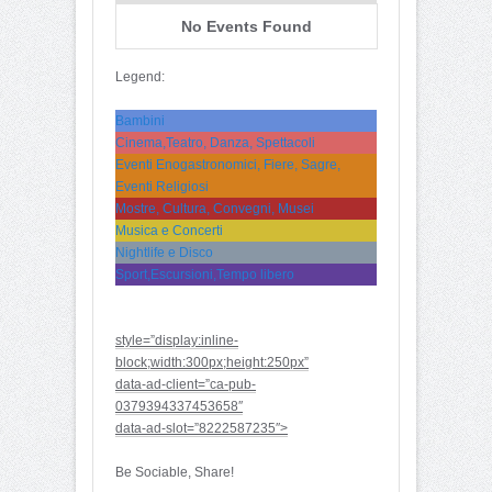
No Events Found
Legend:
Bambini
Cinema,Teatro, Danza, Spettacoli
Eventi Enogastronomici, Fiere, Sagre,
Eventi Religiosi
Mostre, Cultura, Convegni, Musei
Musica e Concerti
Nightlife e Disco
Sport,Escursioni,Tempo libero
style=”display:inline-
block;width:300px;height:250px”
data-ad-client=”ca-pub-
0379394337453658″
data-ad-slot=”8222587235″>
Be Sociable, Share!