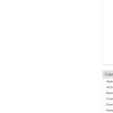
Cate
Appu
Arch
Bamb
Cin
Even
Fiere