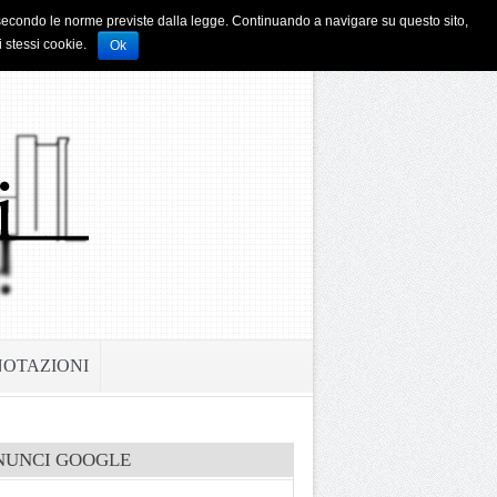
i e secondo le norme previste dalla legge. Continuando a navigare su questo sito,
i stessi cookie.
Ok
NOTAZIONI
NUNCI GOOGLE