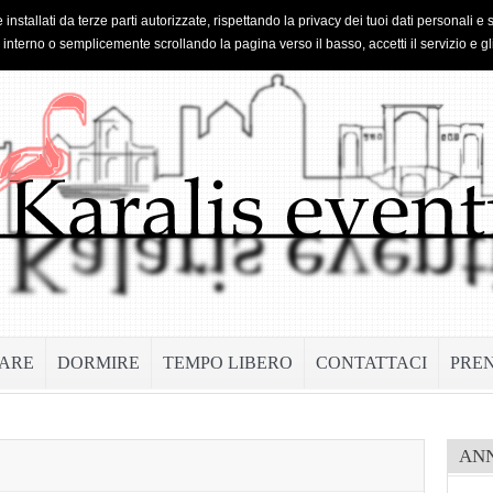
 installati da terze parti autorizzate, rispettando la privacy dei tuoi dati personal
o interno o semplicemente scrollando la pagina verso il basso, accetti il servizio e gl
ARE
DORMIRE
TEMPO LIBERO
CONTATTACI
PRE
AN