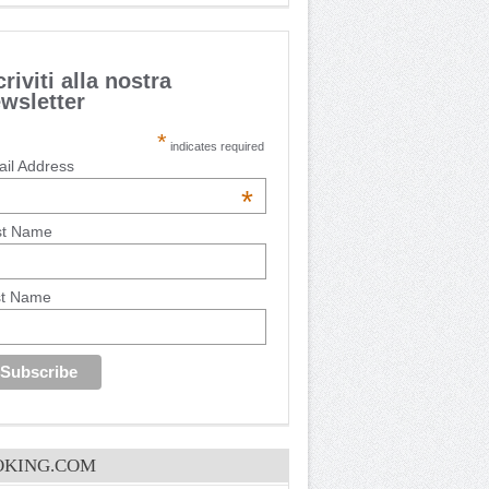
criviti alla nostra
wsletter
*
indicates required
il Address
*
st Name
st Name
OKING.COM