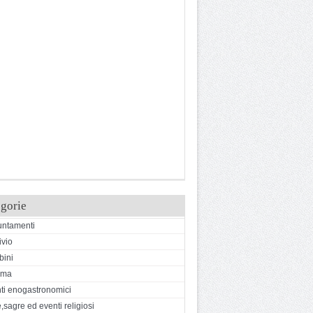
gorie
ntamenti
ivio
ini
ema
ti enogastronomici
,sagre ed eventi religiosi