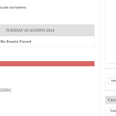
cliccate sul numero.
TUESDAY 20 AGOSTO 2024
No Events Found
Ital
ht:250px”
Cer