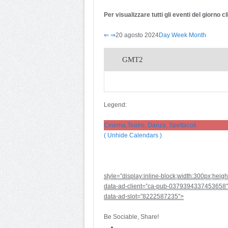
Per visualizzare tutti gli eventi del giorno 
⇐
⇒
20 agosto 2024
Day
Week
Month
GMT2
Legend:
Cinema,Teatro, Danza, Spettacoli
( Unhide Calendars )
style=”display:inline-block;width:300px;heig
data-ad-client=”ca-pub-0379394337453658″
data-ad-slot=”8222587235″>
Be Sociable, Share!