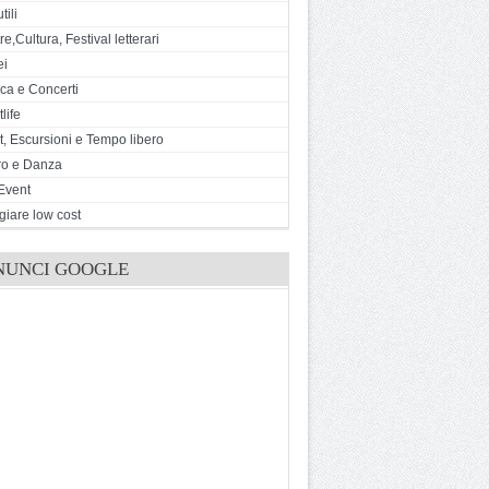
tili
e,Cultura, Festival letterari
ei
ca e Concerti
life
t, Escursioni e Tempo libero
ro e Danza
Event
giare low cost
NUNCI GOOGLE