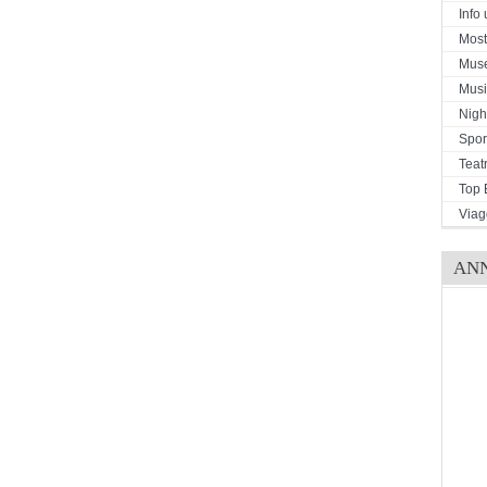
Info u
Mostr
Mus
Musi
Night
Spor
Teat
Top 
Viag
AN