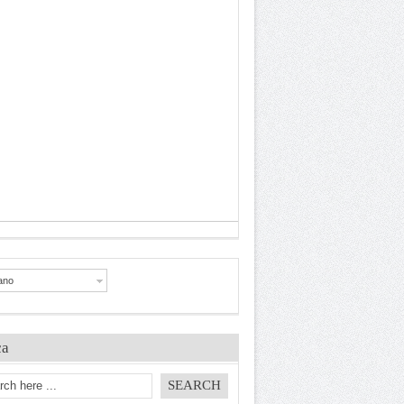
iano
ca