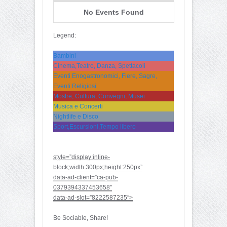
No Events Found
Legend:
Bambini
Cinema,Teatro, Danza, Spettacoli
Eventi Enogastronomici, Fiere, Sagre,
Eventi Religiosi
Mostre, Cultura, Convegni, Musei
Musica e Concerti
Nightlife e Disco
Sport,Escursioni,Tempo libero
style=”display:inline-
block;width:300px;height:250px”
data-ad-client=”ca-pub-
0379394337453658″
data-ad-slot=”8222587235″>
Be Sociable, Share!