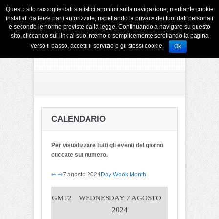
Questo sito raccoglie dati statistici anonimi sulla navigazione, mediante cookie
installati da terze parti autorizzate, rispettando la privacy dei tuoi dati personali
e secondo le norme previste dalla legge. Continuando a navigare su questo
sito, cliccando sui link al suo interno o semplicemente scrollando la pagina
verso il basso, accetti il servizio e gli stessi cookie.
Ok
CALENDARIO
Per visualizzare tutti gli eventi del giorno
cliccate sul numero.
⇐
⇒
7 agosto 2024
Day
Week
Month
GMT2
WEDNESDAY 7 AGOSTO
2024