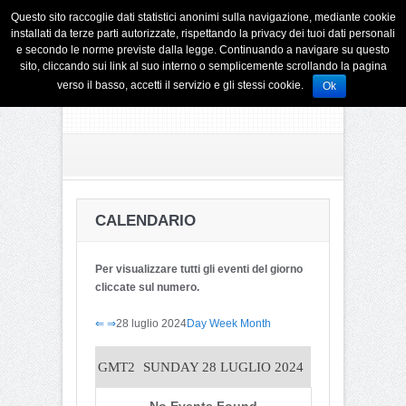
Questo sito raccoglie dati statistici anonimi sulla navigazione, mediante cookie
installati da terze parti autorizzate, rispettando la privacy dei tuoi dati personali
e secondo le norme previste dalla legge. Continuando a navigare su questo
sito, cliccando sui link al suo interno o semplicemente scrollando la pagina
verso il basso, accetti il servizio e gli stessi cookie.
Ok
CALENDARIO
Per visualizzare tutti gli eventi del giorno
cliccate sul numero.
⇐
⇒
28 luglio 2024
Day
Week
Month
GMT2
SUNDAY 28 LUGLIO 2024
No Events Found