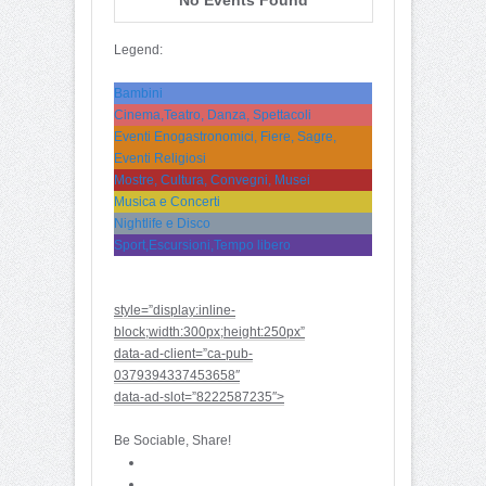
Legend:
Bambini
Cinema,Teatro, Danza, Spettacoli
Eventi Enogastronomici, Fiere, Sagre,
Eventi Religiosi
Mostre, Cultura, Convegni, Musei
Musica e Concerti
Nightlife e Disco
Sport,Escursioni,Tempo libero
style=”display:inline-
block;width:300px;height:250px”
data-ad-client=”ca-pub-
0379394337453658″
data-ad-slot=”8222587235″>
Be Sociable, Share!