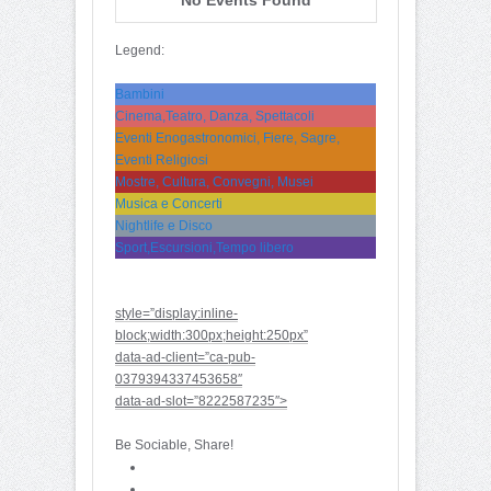
Legend:
Bambini
Cinema,Teatro, Danza, Spettacoli
Eventi Enogastronomici, Fiere, Sagre,
Eventi Religiosi
Mostre, Cultura, Convegni, Musei
Musica e Concerti
Nightlife e Disco
Sport,Escursioni,Tempo libero
style=”display:inline-
block;width:300px;height:250px”
data-ad-client=”ca-pub-
0379394337453658″
data-ad-slot=”8222587235″>
Be Sociable, Share!