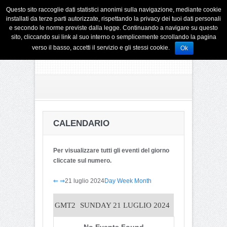
Questo sito raccoglie dati statistici anonimi sulla navigazione, mediante cookie
installati da terze parti autorizzate, rispettando la privacy dei tuoi dati personali
e secondo le norme previste dalla legge. Continuando a navigare su questo
sito, cliccando sui link al suo interno o semplicemente scrollando la pagina
verso il basso, accetti il servizio e gli stessi cookie.
Ok
CALENDARIO
Per visualizzare tutti gli eventi del giorno
cliccate sul numero.
⇐
⇒
21 luglio 2024
Day
Week
Month
GMT2
SUNDAY 21 LUGLIO 2024
No Events Found