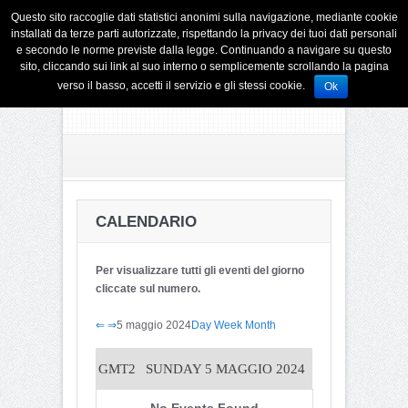
Questo sito raccoglie dati statistici anonimi sulla navigazione, mediante cookie
installati da terze parti autorizzate, rispettando la privacy dei tuoi dati personali
e secondo le norme previste dalla legge. Continuando a navigare su questo
sito, cliccando sui link al suo interno o semplicemente scrollando la pagina
verso il basso, accetti il servizio e gli stessi cookie.
Ok
CALENDARIO
Per visualizzare tutti gli eventi del giorno
cliccate sul numero.
⇐
⇒
5 maggio 2024
Day
Week
Month
GMT2
SUNDAY 5 MAGGIO 2024
No Events Found