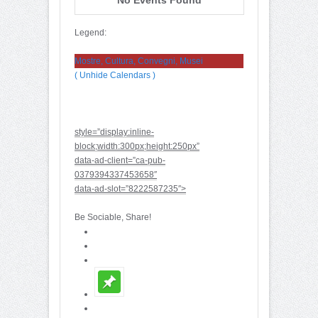
Legend:
Mostre, Cultura, Convegni, Musei
( Unhide Calendars )
style=”display:inline-
block;width:300px;height:250px”
data-ad-client=”ca-pub-
0379394337453658″
data-ad-slot=”8222587235″>
Be Sociable, Share!