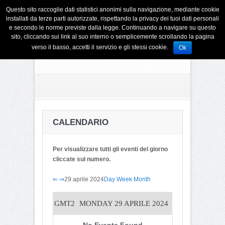
Questo sito raccoglie dati statistici anonimi sulla navigazione, mediante cookie
installati da terze parti autorizzate, rispettando la privacy dei tuoi dati personali
e secondo le norme previste dalla legge. Continuando a navigare su questo
sito, cliccando sui link al suo interno o semplicemente scrollando la pagina
verso il basso, accetti il servizio e gli stessi cookie.
Ok
CALENDARIO
Per visualizzare tutti gli eventi del giorno
cliccate sul numero.
⇐
⇒
29 aprile 2024
Day
Week
Month
GMT2
MONDAY 29 APRILE 2024
No Events Found