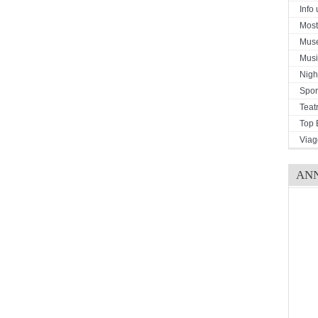
Info u
Mostr
Mus
Musi
Night
Spor
Teat
Top 
Viag
AN