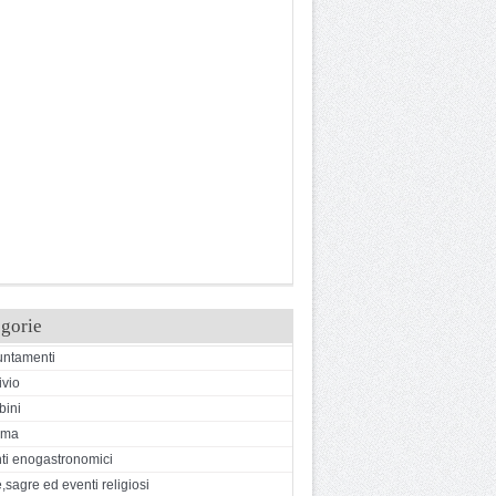
gorie
ntamenti
ivio
ini
ema
ti enogastronomici
,sagre ed eventi religiosi