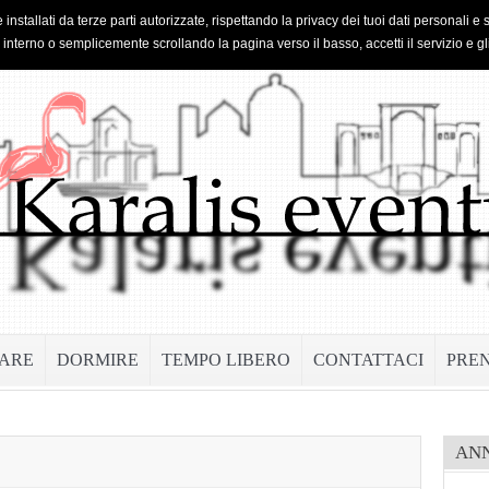
 installati da terze parti autorizzate, rispettando la privacy dei tuoi dati personal
o interno o semplicemente scrollando la pagina verso il basso, accetti il servizio e gl
ARE
DORMIRE
TEMPO LIBERO
CONTATTACI
PRE
AN