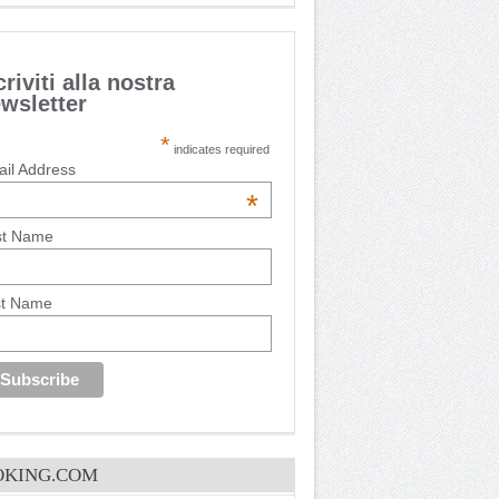
criviti alla nostra
wsletter
*
indicates required
il Address
*
st Name
st Name
OKING.COM