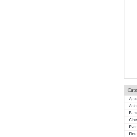
Cate
Appu
Arch
Bamb
Cin
Even
Fiere