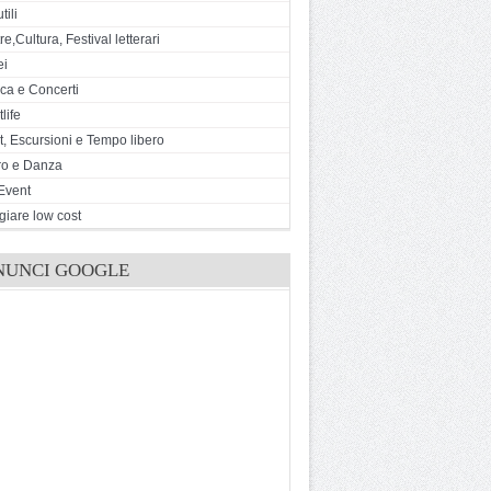
tili
e,Cultura, Festival letterari
ei
ca e Concerti
life
t, Escursioni e Tempo libero
ro e Danza
Event
giare low cost
NUNCI GOOGLE