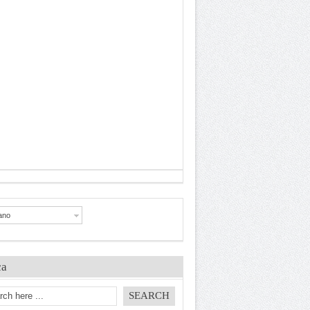
iano
ca