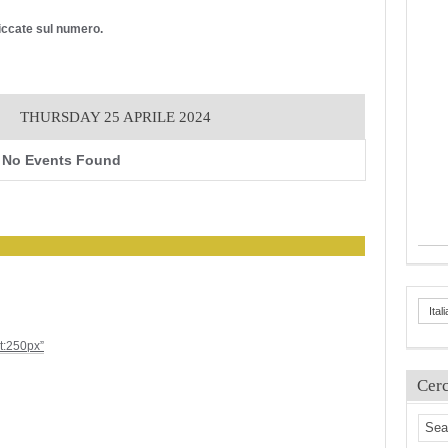
cliccate sul numero.
THURSDAY 25 APRILE 2024
No Events Found
Ital
ht:250px”
Cer