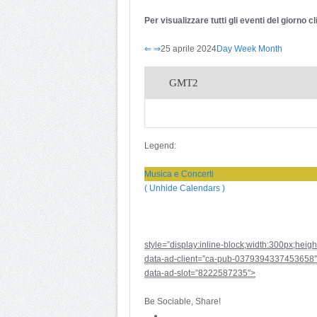
Per visualizzare tutti gli eventi del giorno 
⇐
⇒
25 aprile 2024
Day
Week
Month
GMT2
Legend:
Musica e Concerti
( Unhide Calendars )
style=”display:inline-block;width:300px;heig
data-ad-client=”ca-pub-0379394337453658″
data-ad-slot=”8222587235″>
Be Sociable, Share!