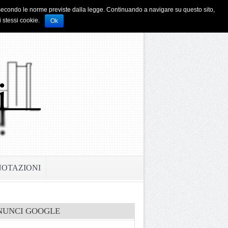
i e secondo le norme previste dalla legge. Continuando a navigare su questo sito,
i stessi cookie.
Ok
NOTAZIONI
NUNCI GOOGLE