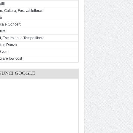
tili
e,Cultura, Festival letterari
ei
ca e Concerti
life
t, Escursioni e Tempo libero
ro e Danza
Event
giare low cost
NUNCI GOOGLE