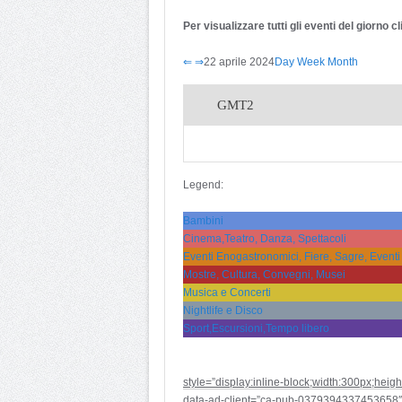
Per visualizzare tutti gli eventi del giorno 
⇐
⇒
22 aprile 2024
Day
Week
Month
GMT2
Legend:
Bambini
Cinema,Teatro, Danza, Spettacoli
Eventi Enogastronomici, Fiere, Sagre, Eventi
Mostre, Cultura, Convegni, Musei
Musica e Concerti
Nightlife e Disco
Sport,Escursioni,Tempo libero
style=”display:inline-block;width:300px;heig
data-ad-client=”ca-pub-0379394337453658″