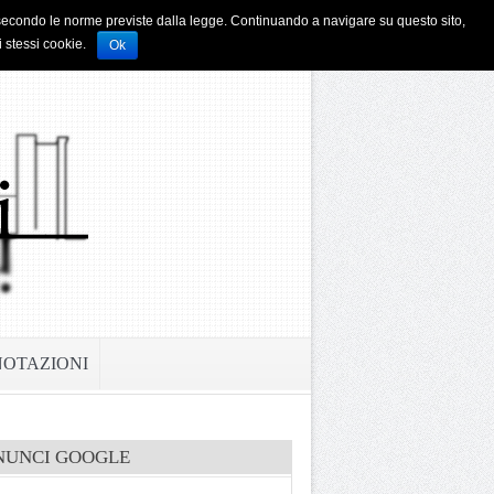
i e secondo le norme previste dalla legge. Continuando a navigare su questo sito,
i stessi cookie.
Ok
NOTAZIONI
NUNCI GOOGLE