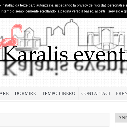
 installati da terze parti autorizzate, rispettando la privacy dei tuoi dati personal
o interno o semplicemente scrollando la pagina verso il basso, accetti il servizio e gl
ARE
DORMIRE
TEMPO LIBERO
CONTATTACI
PRE
AN