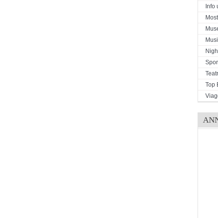
Info u
Mostr
Mus
Musi
Night
Spor
Teat
Top 
Viag
AN