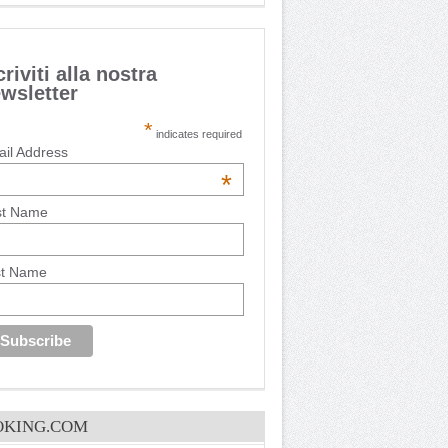
criviti alla nostra
wsletter
*
indicates required
il Address
*
st Name
st Name
OKING.COM