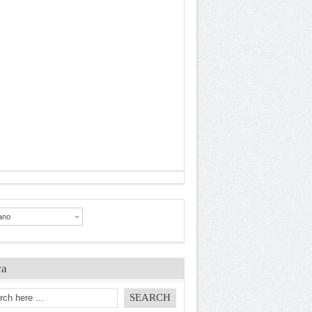
iano
ca