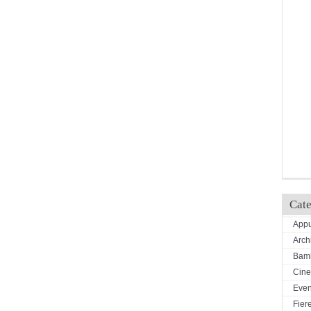
Cate
Appu
Arch
Bamb
Cin
Even
Fiere