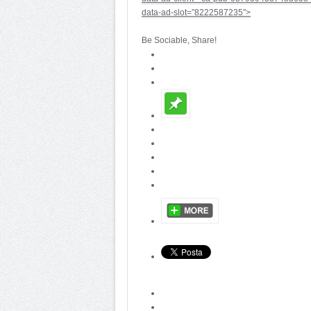
data-ad-slot=”8222587235″>
Be Sociable, Share!