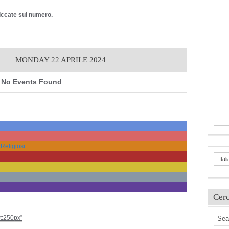
cliccate sul numero.
MONDAY 22 APRILE 2024
No Events Found
 Religiosi
Ital
Cer
ht:250px”