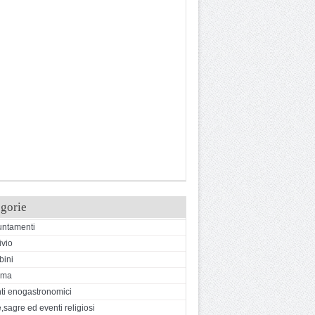
gorie
ntamenti
ivio
ini
ema
ti enogastronomici
,sagre ed eventi religiosi