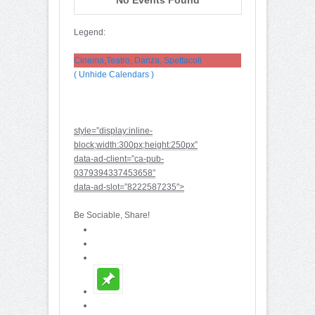
Legend:
Cinema,Teatro, Danza, Spettacoli
( Unhide Calendars )
style=”display:inline-
block;width:300px;height:250px”
data-ad-client=”ca-pub-
0379394337453658″
data-ad-slot=”8222587235″>
Be Sociable, Share!