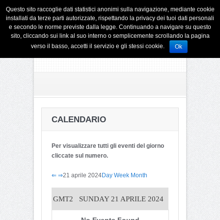
Questo sito raccoglie dati statistici anonimi sulla navigazione, mediante cookie
installati da terze parti autorizzate, rispettando la privacy dei tuoi dati personali
e secondo le norme previste dalla legge. Continuando a navigare su questo
sito, cliccando sui link al suo interno o semplicemente scrollando la pagina
verso il basso, accetti il servizio e gli stessi cookie.
Ok
CALENDARIO
Per visualizzare tutti gli eventi del giorno
cliccate sul numero.
⇐
⇒
21 aprile 2024
Day
Week
Month
GMT2
SUNDAY 21 APRILE 2024
No Events Found