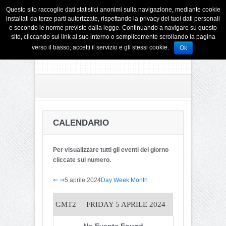
Questo sito raccoglie dati statistici anonimi sulla navigazione, mediante cookie
installati da terze parti autorizzate, rispettando la privacy dei tuoi dati personali
e secondo le norme previste dalla legge. Continuando a navigare su questo
sito, cliccando sui link al suo interno o semplicemente scrollando la pagina
verso il basso, accetti il servizio e gli stessi cookie.
Ok
CALENDARIO
Per visualizzare tutti gli eventi del giorno
cliccate sul numero.
⇐
⇒
5 aprile 2024
Day
Week
Month
GMT2
FRIDAY 5 APRILE 2024
No Events Found