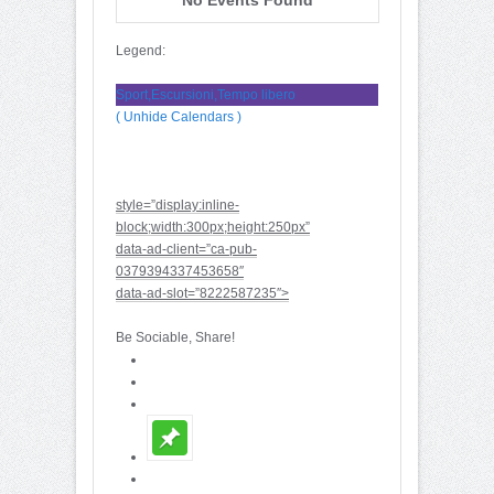
Legend:
Sport,Escursioni,Tempo libero
( Unhide Calendars )
style=”display:inline-
block;width:300px;height:250px”
data-ad-client=”ca-pub-
0379394337453658″
data-ad-slot=”8222587235″>
Be Sociable, Share!