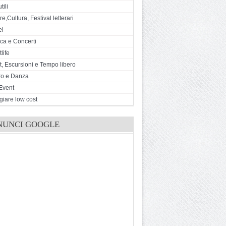
tili
e,Cultura, Festival letterari
ei
ca e Concerti
life
t, Escursioni e Tempo libero
ro e Danza
Event
giare low cost
NUNCI GOOGLE