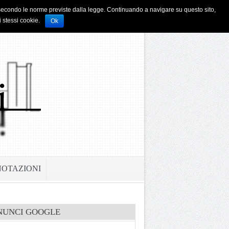
i e secondo le norme previste dalla legge. Continuando a navigare su questo sito,
i stessi cookie.
Ok
NOTAZIONI
NUNCI GOOGLE