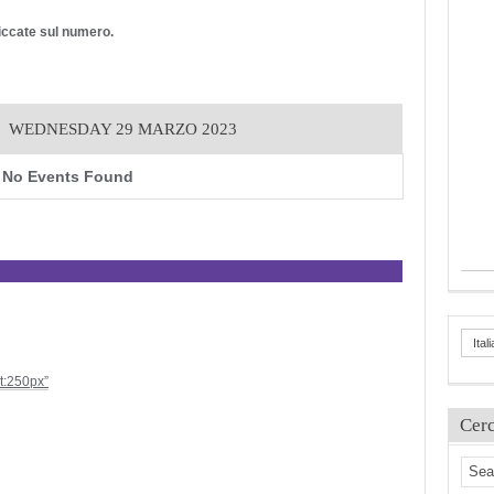
cliccate sul numero.
WEDNESDAY 29 MARZO 2023
No Events Found
Ital
ht:250px”
Cer