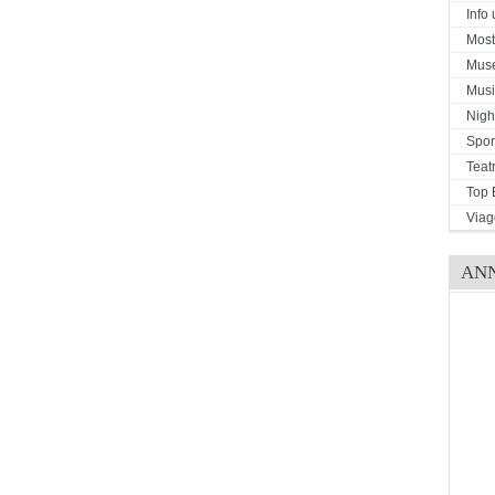
Info u
Mostr
Mus
Musi
Night
Spor
Teat
Top 
Viag
AN