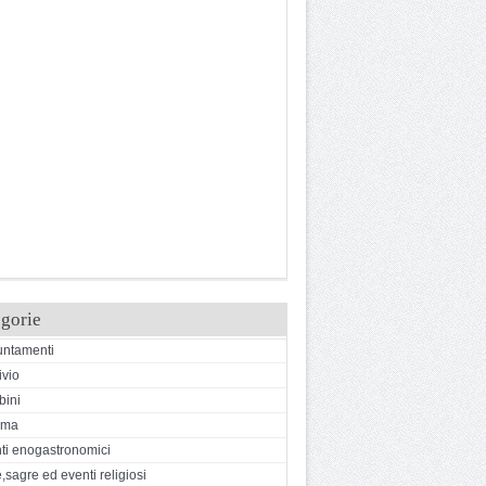
gorie
ntamenti
ivio
ini
ema
ti enogastronomici
,sagre ed eventi religiosi