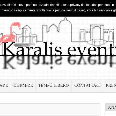
 installati da terze parti autorizzate, rispettando la privacy dei tuoi dati personal
o interno o semplicemente scrollando la pagina verso il basso, accetti il servizio e gl
ARE
DORMIRE
TEMPO LIBERO
CONTATTACI
PRE
AN