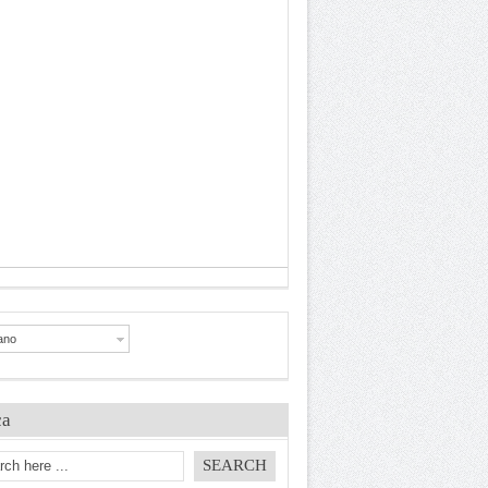
iano
ca