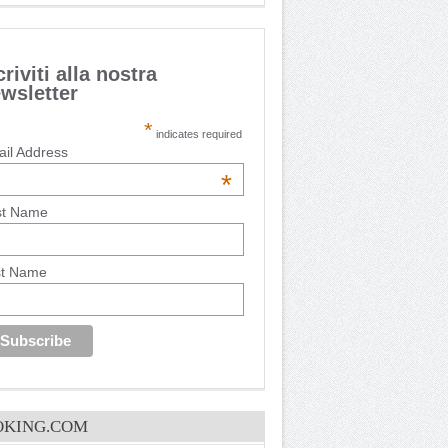
criviti alla nostra
wsletter
*
indicates required
il Address
*
st Name
st Name
OKING.COM