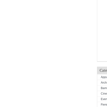
Cate
Appu
Arch
Bamb
Cin
Even
Fiere