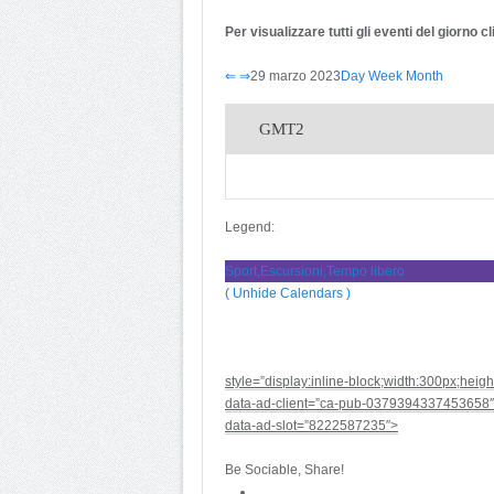
Per visualizzare tutti gli eventi del giorno 
⇐
⇒
29 marzo 2023
Day
Week
Month
GMT2
Legend:
Sport,Escursioni,Tempo libero
( Unhide Calendars )
style=”display:inline-block;width:300px;heig
data-ad-client=”ca-pub-0379394337453658″
data-ad-slot=”8222587235″>
Be Sociable, Share!