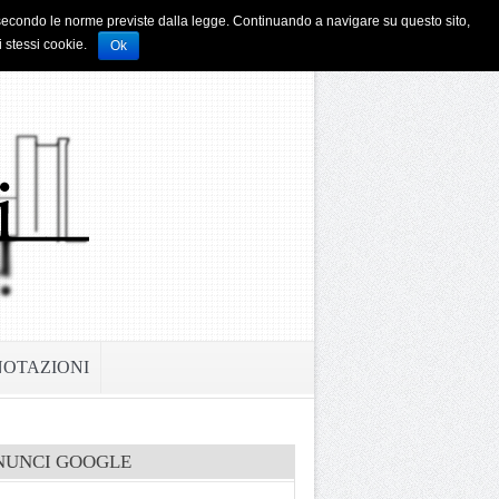
i e secondo le norme previste dalla legge. Continuando a navigare su questo sito,
i stessi cookie.
Ok
NOTAZIONI
NUNCI GOOGLE