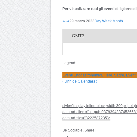
Per visualizzare tutti gli eventi del giorno 
⇐
⇒
29 marzo 2023
Day
Week
Month
GMT2
Legend:
Eventi Enogastronomici, Fiere, Sagre, Eventi
( Unhide Calendars )
style=”display:inline-block;width:300px;heig
data-ad-client=”ca-pub-0379394337453658″
data-ad-slot=”8222587235″>
Be Sociable, Share!