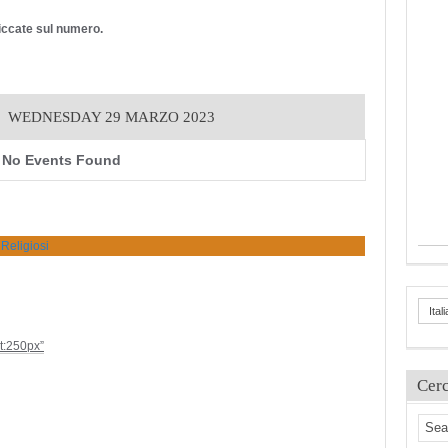
cliccate sul numero.
WEDNESDAY 29 MARZO 2023
No Events Found
 Religiosi
Ital
ht:250px”
Cer