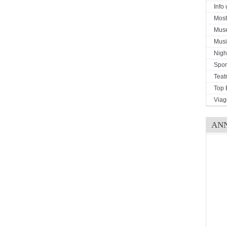
Info u
Mostr
Mus
Musi
Night
Spor
Teat
Top 
Viag
AN