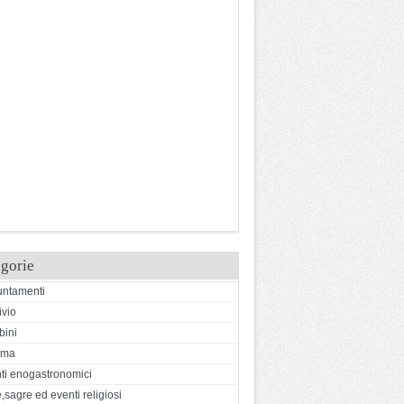
gorie
ntamenti
ivio
ini
ema
ti enogastronomici
,sagre ed eventi religiosi