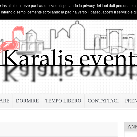
 installati da terze parti autorizzate, rispettando la privacy dei tuoi dati personal
o interno o semplicemente scrollando la pagina verso il basso, accetti il servizio e gl
ARE
DORMIRE
TEMPO LIBERO
CONTATTACI
PRE
AN