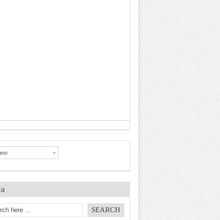
iano
ca