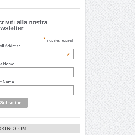
criviti alla nostra
wsletter
*
indicates required
il Address
*
st Name
st Name
OKING.COM