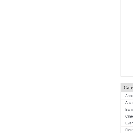
Cate
Appu
Arch
Bamb
Cin
Even
Fiere