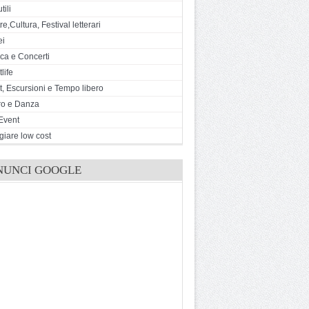
tili
e,Cultura, Festival letterari
ei
ca e Concerti
life
t, Escursioni e Tempo libero
ro e Danza
Event
giare low cost
NUNCI GOOGLE