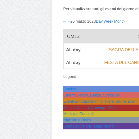
Per visualizzare tutti gli eventi del giorno 
⇐
⇒
25 marzo 2023
Day
Week
Month
GMT2
All day
SAGRA DELLA 
All day
FESTA DEL CAR
Legend:
Bambini
Cinema,Teatro, Danza, Spettacoli
Eventi Enogastronomici, Fiere, Sagre, Eventi
Mostre, Cultura, Convegni, Musei
Musica e Concerti
Nightlife e Disco
Sport,Escursioni,Tempo libero