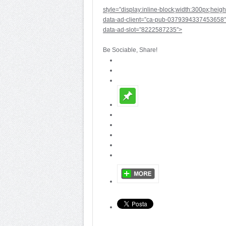
style=”display:inline-block;width:300px;heig
data-ad-client=”ca-pub-0379394337453658″
data-ad-slot=”8222587235″>
Be Sociable, Share!