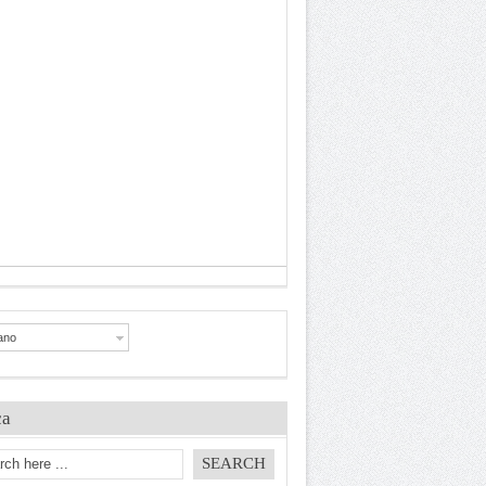
iano
ca