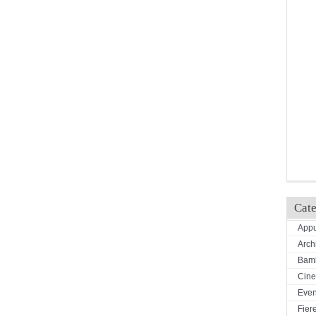
Cate
Appu
Arch
Bamb
Cin
Even
Fiere