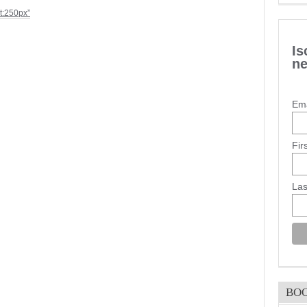
ht:250px”
Is
ne
Ema
Fir
La
BO