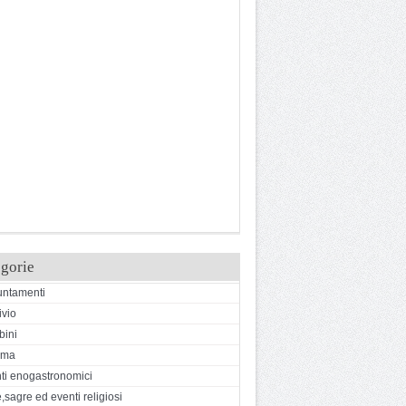
gorie
ntamenti
ivio
ini
ema
ti enogastronomici
,sagre ed eventi religiosi