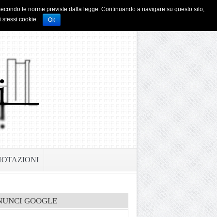
i e secondo le norme previste dalla legge. Continuando a navigare su questo sito,
i stessi cookie.
Ok
NOTAZIONI
NUNCI GOOGLE