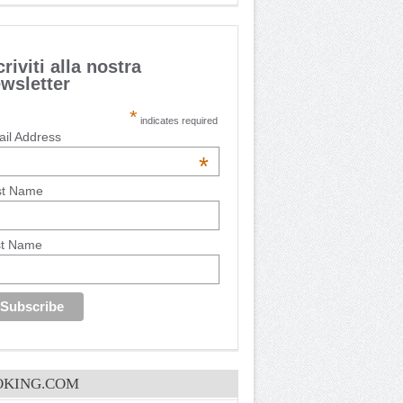
criviti alla nostra
wsletter
*
indicates required
il Address
*
st Name
st Name
OKING.COM