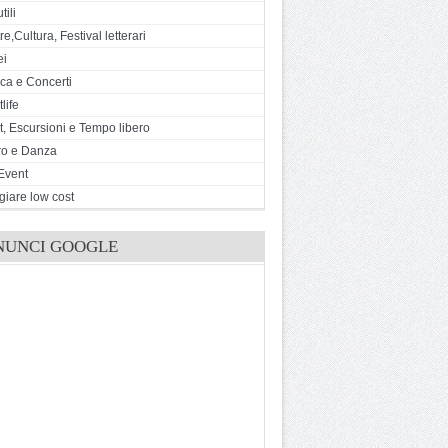
tili
e,Cultura, Festival letterari
ei
ca e Concerti
life
t, Escursioni e Tempo libero
ro e Danza
Event
giare low cost
NUNCI GOOGLE