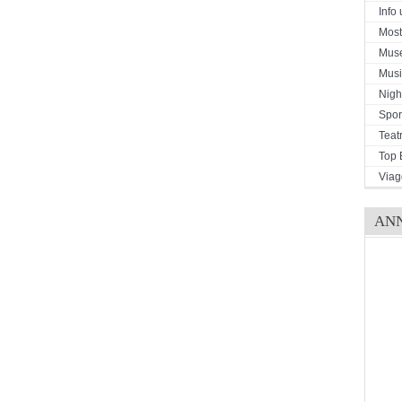
Info u
Mostr
Mus
Musi
Night
Spor
Teat
Top 
Viag
AN