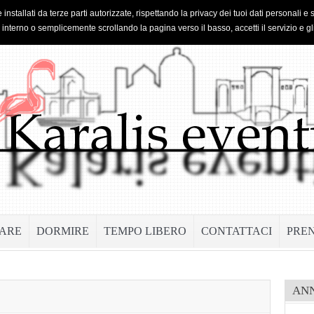
 installati da terze parti autorizzate, rispettando la privacy dei tuoi dati personal
o interno o semplicemente scrollando la pagina verso il basso, accetti il servizio e gl
ARE
DORMIRE
TEMPO LIBERO
CONTATTACI
PRE
AN