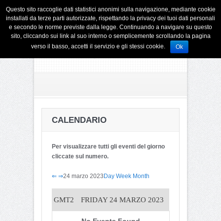
Questo sito raccoglie dati statistici anonimi sulla navigazione, mediante cookie
installati da terze parti autorizzate, rispettando la privacy dei tuoi dati personali
e secondo le norme previste dalla legge. Continuando a navigare su questo
sito, cliccando sui link al suo interno o semplicemente scrollando la pagina
verso il basso, accetti il servizio e gli stessi cookie.
Ok
CALENDARIO
Per visualizzare tutti gli eventi del giorno
cliccate sul numero.
⇐
⇒
24 marzo 2023
Day
Week
Month
GMT2
FRIDAY 24 MARZO 2023
No Events Found