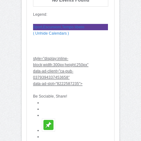
Legend:
Sport,Escursioni,Tempo libero
( Unhide Calendars )
style=”display:inline-
block;width:300px;height:250px”
data-ad-client=”ca-pub-
0379394337453658″
data-ad-slot=”8222587235″>
Be Sociable, Share!