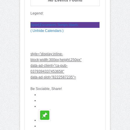
Legend:
Sport,Escursioni,Tempo libero
( Unhide Calendars )
style=”display:inline-
block;width:300px;height:250px”
data-ad-client=”ca-pub-
0379394337453658″
data-ad-slot=”8222587235″>
Be Sociable, Share!