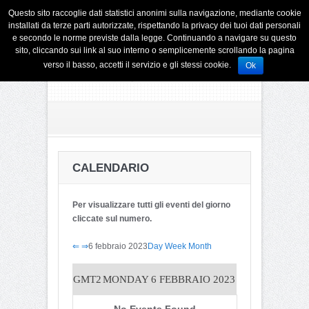
Questo sito raccoglie dati statistici anonimi sulla navigazione, mediante cookie
installati da terze parti autorizzate, rispettando la privacy dei tuoi dati personali
e secondo le norme previste dalla legge. Continuando a navigare su questo
sito, cliccando sui link al suo interno o semplicemente scrollando la pagina
verso il basso, accetti il servizio e gli stessi cookie.
Ok
CALENDARIO
Per visualizzare tutti gli eventi del giorno
cliccate sul numero.
⇐
⇒
6 febbraio 2023
Day
Week
Month
GMT2
MONDAY 6 FEBBRAIO 2023
No Events Found