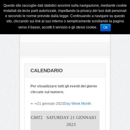
Questo sito raccoglie dati statistici anonimi sulla navigazione, mediante cookie
installati da terze parti autorizzate, rispettando la privacy dei tuoi dati personali
e secondo le norme previste dalla legge. Continuando a navigare su questo
sito, cliccando sui link al suo interno o semplicemente scrollando la pagina
verso il basso, accetti il servizio e gli stessi cookie.
Ok
CALENDARIO
Per visualizzare tutti gli eventi del giorno
cliccate sul numero.
⇐
⇒
21 gennaio 2023
Day
Week
Month
GMT2
SATURDAY 21 GENNAIO
2023