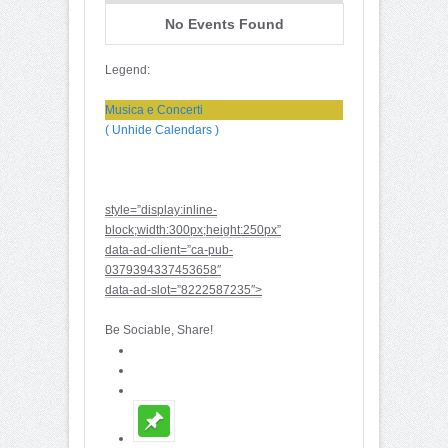
No Events Found
Legend:
Musica e Concerti
( Unhide Calendars )
style=”display:inline-
block;width:300px;height:250px”
data-ad-client=”ca-pub-
0379394337453658″
data-ad-slot=”8222587235″>
Be Sociable, Share!