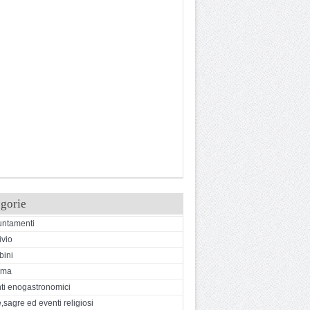
gorie
ntamenti
ivio
ini
ema
ti enogastronomici
,sagre ed eventi religiosi