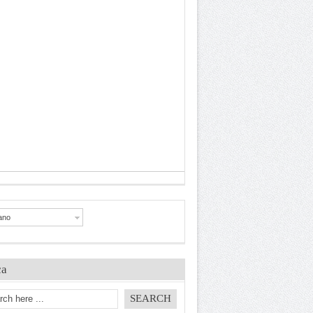
iano
ca