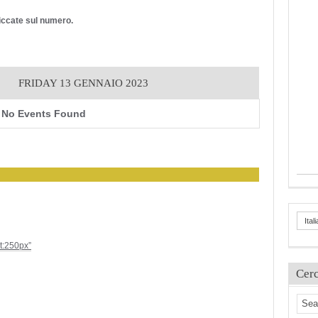
cliccate sul numero.
FRIDAY 13 GENNAIO 2023
No Events Found
Ital
ht:250px”
Cer