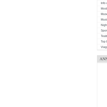
Info u
Mostr
Mus
Musi
Night
Spor
Teat
Top 
Viag
AN