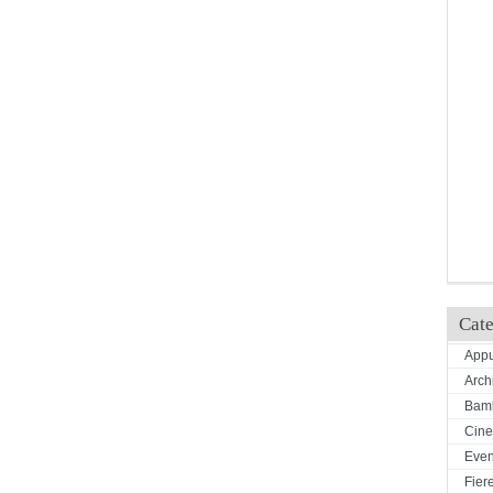
Cate
Appu
Arch
Bamb
Cin
Even
Fiere