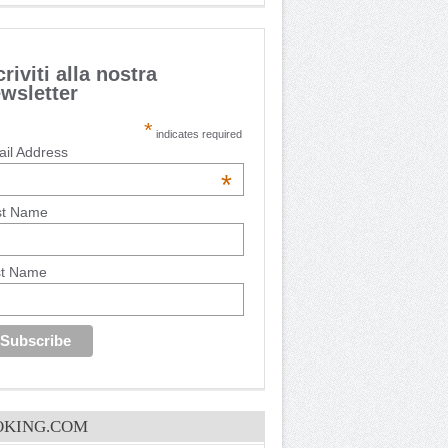
criviti alla nostra
wsletter
*
indicates required
il Address
*
st Name
st Name
OKING.COM