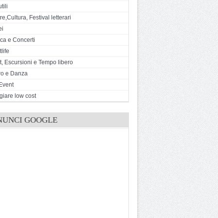
tili
e,Cultura, Festival letterari
ei
ca e Concerti
life
t, Escursioni e Tempo libero
ro e Danza
Event
giare low cost
NUNCI GOOGLE