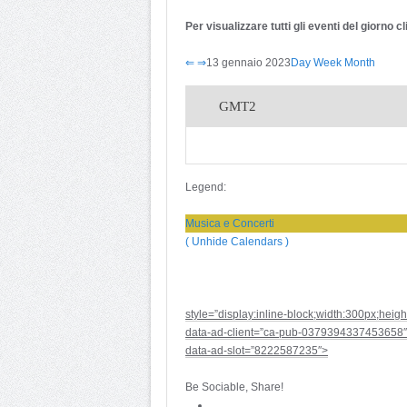
Per visualizzare tutti gli eventi del giorno 
⇐
⇒
13 gennaio 2023
Day
Week
Month
GMT2
Legend:
Musica e Concerti
( Unhide Calendars )
style=”display:inline-block;width:300px;heig
data-ad-client=”ca-pub-0379394337453658″
data-ad-slot=”8222587235″>
Be Sociable, Share!