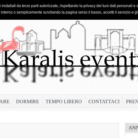
 installati da terze parti autorizzate, rispettando la privacy dei tuoi dati personal
o interno o semplicemente scrollando la pagina verso il basso, accetti il servizio e gl
ARE
DORMIRE
TEMPO LIBERO
CONTATTACI
PRE
AN