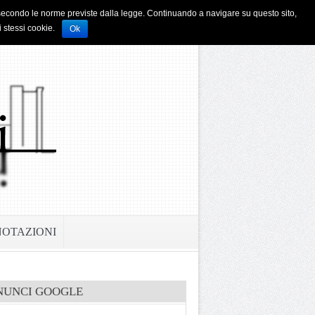
i e secondo le norme previste dalla legge. Continuando a navigare su questo sito,
i stessi cookie.
Ok
NOTAZIONI
NUNCI GOOGLE