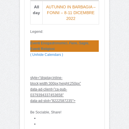
All
AUTUNNO IN BARBAGIA –
day
FONNI – 8-11 DICEMBRE
2022
Legend:
Eventi Enogastronomici, Fiere, Sagre,
Eventi Religiosi
( Unhide Calendars )
style=”display:inline-
block;width:300px;height:250px”
data-ad-client=”ca-pub-
0379394337453658″
data-ad-slot=”8222587235″>
Be Sociable, Share!