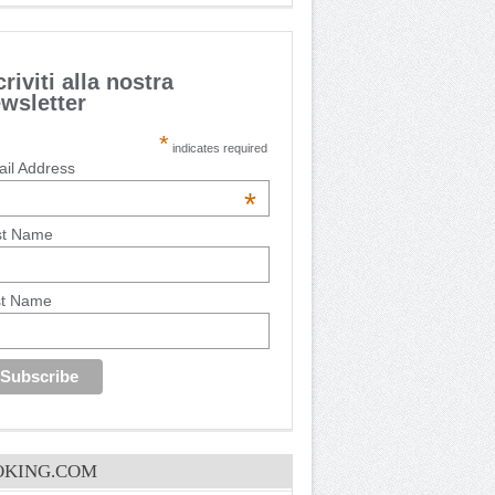
criviti alla nostra
wsletter
*
indicates required
il Address
*
st Name
st Name
OKING.COM