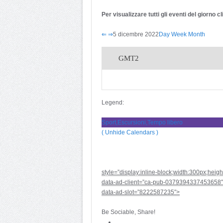
Per visualizzare tutti gli eventi del giorno 
⇐
⇒
5 dicembre 2022
Day
Week
Month
GMT2
Legend:
Sport,Escursioni,Tempo libero
( Unhide Calendars )
style=”display:inline-block;width:300px;heig
data-ad-client=”ca-pub-0379394337453658″
data-ad-slot=”8222587235″>
Be Sociable, Share!