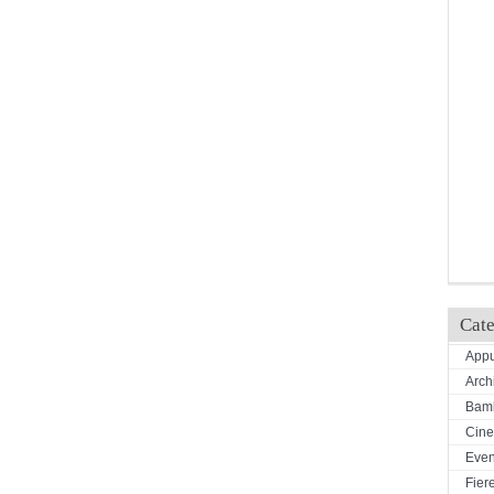
Cate
Appu
Arch
Bamb
Cin
Even
Fiere