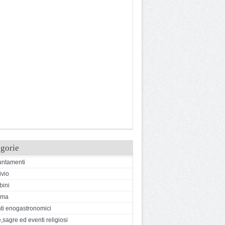
gorie
ntamenti
ivio
ini
ema
ti enogastronomici
,sagre ed eventi religiosi