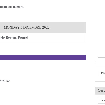
cliccate sul numero.
MONDAY 5 DICEMBRE 2022
No Events Found
Ital
ht:250px”
Cer