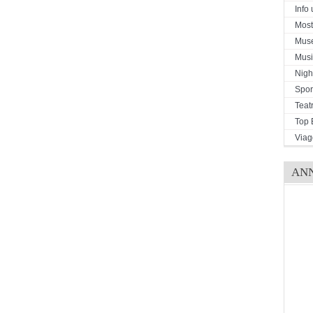
Info u
Mostr
Mus
Musi
Night
Spor
Teat
Top 
Viag
AN