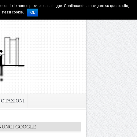
i e secondo le norme previste dalla legge. Continuando a navigare su questo sito,
i stessi cookie.
Ok
NOTAZIONI
NUNCI GOOGLE