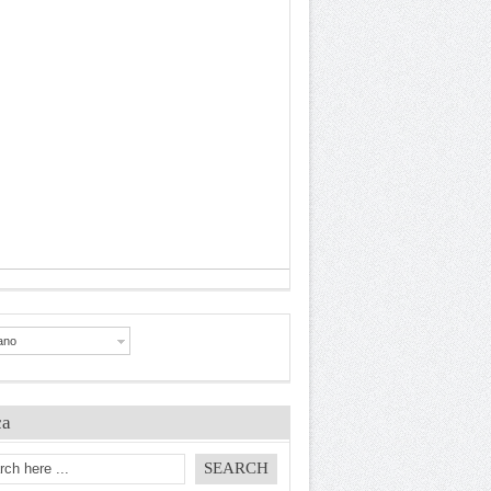
iano
ca