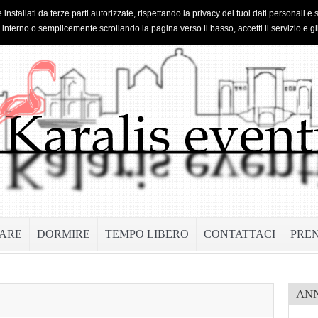
 installati da terze parti autorizzate, rispettando la privacy dei tuoi dati personal
o interno o semplicemente scrollando la pagina verso il basso, accetti il servizio e gl
ARE
DORMIRE
TEMPO LIBERO
CONTATTACI
PRE
AN