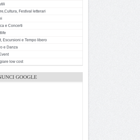
tili
e,Cultura, Festival letterari
ei
ca e Concerti
life
t, Escursioni e Tempo libero
ro e Danza
Event
giare low cost
NUNCI GOOGLE