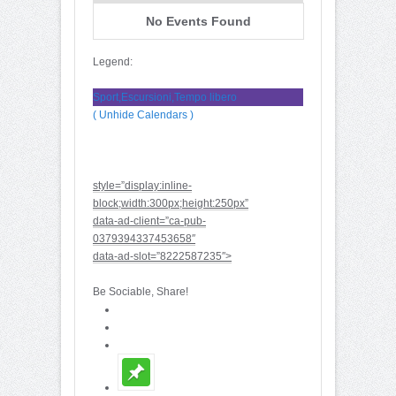
No Events Found
Legend:
Sport,Escursioni,Tempo libero
( Unhide Calendars )
style=”display:inline-
block;width:300px;height:250px”
data-ad-client=”ca-pub-
0379394337453658″
data-ad-slot=”8222587235″>
Be Sociable, Share!