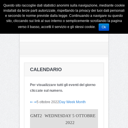
Questo sito raccoglie dati statistici anonimi sulla navigazione, mediante cookie
installati da terze parti autorizzate, rispettando la privacy dei tuoi dati personali
e secondo le norme previste dalla legge. Continuando a navigare su questo
sito, cliccando sui link al suo interno o semplicemente scrollando la pagina
verso il basso, accetti il servizio e gli stessi cookie.
Ok
CALENDARIO
Per visualizzare tutti gli eventi del giorno
cliccate sul numero.
⇐
⇒
5 ottobre 2022
Day
Week
Month
GMT2
WEDNESDAY 5 OTTOBRE
2022