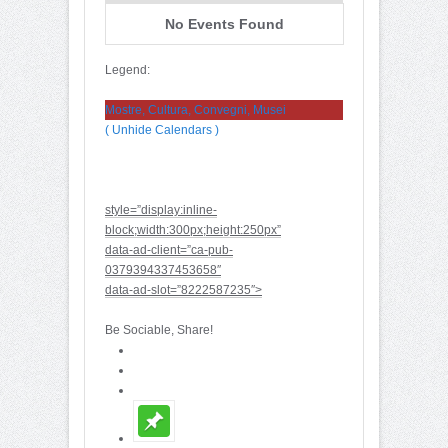
No Events Found
Legend:
Mostre, Cultura, Convegni, Musei
( Unhide Calendars )
style=”display:inline-
block;width:300px;height:250px”
data-ad-client=”ca-pub-
0379394337453658″
data-ad-slot=”8222587235″>
Be Sociable, Share!