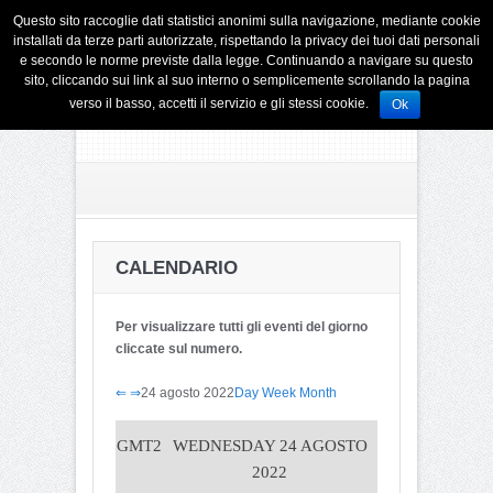
Questo sito raccoglie dati statistici anonimi sulla navigazione, mediante cookie
installati da terze parti autorizzate, rispettando la privacy dei tuoi dati personali
e secondo le norme previste dalla legge. Continuando a navigare su questo
sito, cliccando sui link al suo interno o semplicemente scrollando la pagina
verso il basso, accetti il servizio e gli stessi cookie.
Ok
CALENDARIO
Per visualizzare tutti gli eventi del giorno
cliccate sul numero.
⇐
⇒
24 agosto 2022
Day
Week
Month
GMT2
WEDNESDAY 24 AGOSTO
2022