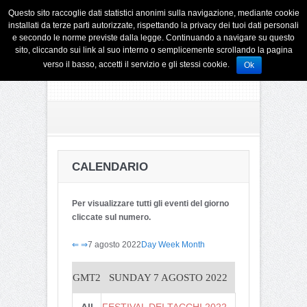
Questo sito raccoglie dati statistici anonimi sulla navigazione, mediante cookie
installati da terze parti autorizzate, rispettando la privacy dei tuoi dati personali
e secondo le norme previste dalla legge. Continuando a navigare su questo
sito, cliccando sui link al suo interno o semplicemente scrollando la pagina
verso il basso, accetti il servizio e gli stessi cookie.
Ok
CALENDARIO
Per visualizzare tutti gli eventi del giorno
cliccate sul numero.
⇐
⇒
7 agosto 2022
Day
Week
Month
GMT2
SUNDAY 7 AGOSTO 2022
All
FESTIVAL DEI TACCHI 2022 –