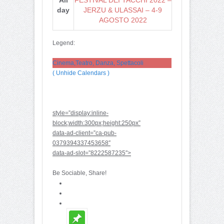
day
JERZU & ULASSAI – 4-9
AGOSTO 2022
Legend:
Cinema,Teatro, Danza, Spettacoli
( Unhide Calendars )
style=”display:inline-
block;width:300px;height:250px”
data-ad-client=”ca-pub-
0379394337453658″
data-ad-slot=”8222587235″>
Be Sociable, Share!