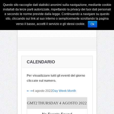
Questo sito raccoglie dati statistici anonimi sulla navigazione, mediante cookie
installati da terze parti autorizzate, rispettando la privacy dei tuoi dati personali
e secondo le norme previste dalla legge. Continuando a navigare su questo
sito, cliccando sui link al suo interno o semplicemente scrollando la pagina
verso il basso, accetti il servizio e gli stessi cookie.
Ok
CALENDARIO
Per visualizzare tutti gli eventi del giorno
cliccate sul numero.
⇐
⇒
4 agosto 2022
Day
Week
Month
GMT2
THURSDAY 4 AGOSTO 2022
No Events Found