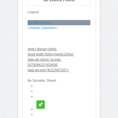
Legend:
Nightlife e Disco
( Unhide Calendars )
style=”display:inline-
block;width:300px;height:250px”
data-ad-client=”ca-pub-
0379394337453658″
data-ad-slot=”8222587235″>
Be Sociable, Share!