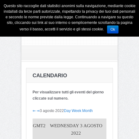
Questo sito raccoglie dati statistici anonimi sulla navigazione, mediante cookie
installati da terze parti autorizzate, rispettando la privacy dei tuoi dati personali
e secondo le norme previste dalla legge. Continuando a navigare su questo
sito, cliccando sui link al suo interno o semplicemente scrollando la pagina
verso il basso, accetti il servizio e gli stessi cookie.
Ok
CALENDARIO
Per visualizzare tutti gli eventi del giorno
cliccate sul numero.
⇐
⇒
3 agosto 2022
Day
Week
Month
GMT2
WEDNESDAY 3 AGOSTO
2022