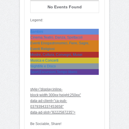
No Events Found
Legend:
Bambini
Cinema,Teatro, Danza, Spettacoli
Eventi Enogastronomici, Fiere, Sagre,
Eventi Religiosi
Mostre, Cultura, Convegni, Musei
Musica e Concerti
Nightlife e Disco
Sport,Escursioni,Tempo libero
style=”display:inline-
block;width:300px;height:250px”
data-ad-client=”ca-pub-
0379394337453658″
data-ad-slot=”8222587235″>
Be Sociable, Share!