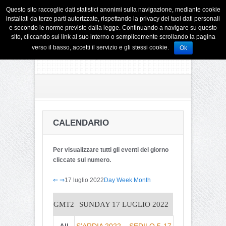
Questo sito raccoglie dati statistici anonimi sulla navigazione, mediante cookie
installati da terze parti autorizzate, rispettando la privacy dei tuoi dati personali
e secondo le norme previste dalla legge. Continuando a navigare su questo
sito, cliccando sui link al suo interno o semplicemente scrollando la pagina
verso il basso, accetti il servizio e gli stessi cookie.
Ok
CALENDARIO
Per visualizzare tutti gli eventi del giorno
cliccate sul numero.
⇐
⇒
17 luglio 2022
Day
Week
Month
GMT2
SUNDAY 17 LUGLIO 2022
All
S’ARDIA 2022 – SEDILO 5-17