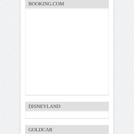
BOOKING.COM
DISNEYLAND
GOLDCAR