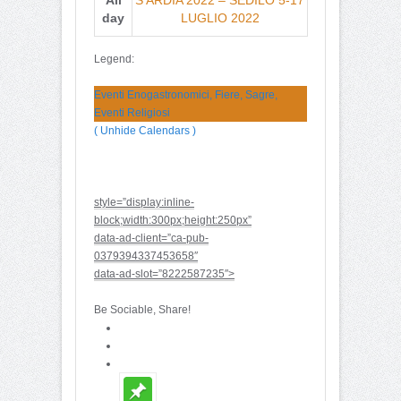
day
LUGLIO 2022
Legend:
Eventi Enogastronomici, Fiere, Sagre,
Eventi Religiosi
( Unhide Calendars )
style=”display:inline-
block;width:300px;height:250px”
data-ad-client=”ca-pub-
0379394337453658″
data-ad-slot=”8222587235″>
Be Sociable, Share!