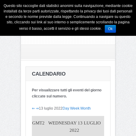
Questo sito raccoglie dati statistici anonimi sulla navigazione, mediante cookie
installati da terze parti autorizzate, rispettando la privacy dei tuoi dati personali
e secondo le norme previste dalla legge. Continuando a navigare su questo
sito, cliccando sui link al suo interno o semplicemente scrollando la pagina
verso il basso, accetti il servizio e gli stessi cookie.
Ok
CALENDARIO
Per visualizzare tutti gli eventi del giorno
cliccate sul numero.
⇐
⇒
13 luglio 2022
Day
Week
Month
GMT2
WEDNESDAY 13 LUGLIO
2022