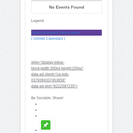
No Events Found
Legend:
Sport,Escursioni,Tempo libero
( Unhide Calendars )
style=”display:inline-
block;width:300px;height:250px”
data-ad-client=”ca-pub-
0379394337453658″
data-ad-slot=”8222587235″>
Be Sociable, Share!