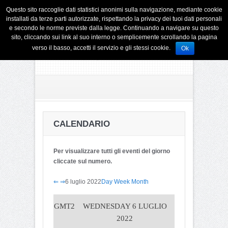
Questo sito raccoglie dati statistici anonimi sulla navigazione, mediante cookie
installati da terze parti autorizzate, rispettando la privacy dei tuoi dati personali
e secondo le norme previste dalla legge. Continuando a navigare su questo
sito, cliccando sui link al suo interno o semplicemente scrollando la pagina
verso il basso, accetti il servizio e gli stessi cookie.
Ok
CALENDARIO
Per visualizzare tutti gli eventi del giorno
cliccate sul numero.
⇐
⇒
6 luglio 2022
Day
Week
Month
GMT2
WEDNESDAY 6 LUGLIO
2022