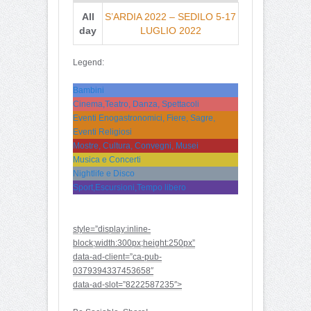
All
S’ARDIA 2022 – SEDILO 5-17
day
LUGLIO 2022
Legend:
Bambini
Cinema,Teatro, Danza, Spettacoli
Eventi Enogastronomici, Fiere, Sagre,
Eventi Religiosi
Mostre, Cultura, Convegni, Musei
Musica e Concerti
Nightlife e Disco
Sport,Escursioni,Tempo libero
style=”display:inline-
block;width:300px;height:250px”
data-ad-client=”ca-pub-
0379394337453658″
data-ad-slot=”8222587235″>