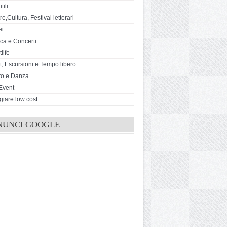
tili
e,Cultura, Festival letterari
ei
ca e Concerti
life
t, Escursioni e Tempo libero
ro e Danza
Event
giare low cost
NUNCI GOOGLE