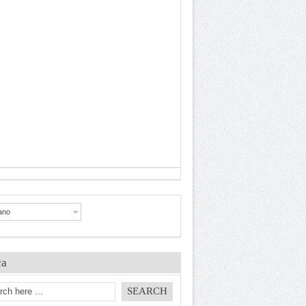
iano
ca