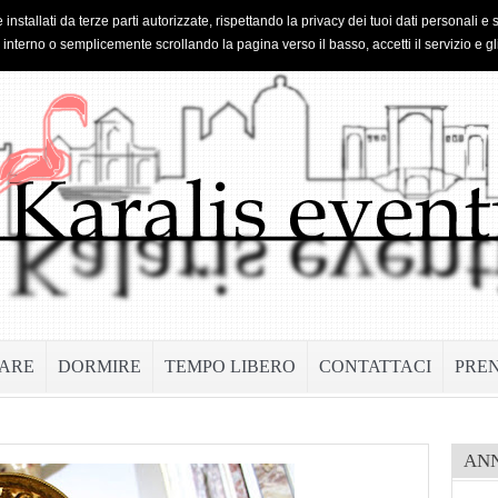
 installati da terze parti autorizzate, rispettando la privacy dei tuoi dati personal
o interno o semplicemente scrollando la pagina verso il basso, accetti il servizio e gl
ARE
DORMIRE
TEMPO LIBERO
CONTATTACI
PRE
AN