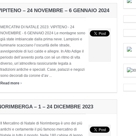
VIPITENO – 24 NOVEMBRE – 6 GENNAIO 2024
MERCATINI DI NATALE 2023: VIPITENO - 24
NOVEMBRE - 6 GENNAIO 2024 Le montagne sono
già state imbiancate dalla prima neve. Lampioni e
luminarie scacciano l’oscurità delle strade,
avvolgendole di luci calde e allegre. In Alto Adige il
periodo dell’avvento porta con sé un ritmo di vita
diverso, un’atmosfera rassicurante legata a
tradizioni antiche e speciali. Case, palazzi e negozi
sono decorati da corone d’av ...
›
Read more
NORIMBERGA – 1 – 24 DICEMBRE 2023
Il Mercatino di Natale di Norimberga è uno dei più
antichi e certamente il più famoso mercatino di
Natale in tutto il mondo. Nelle 180 cabine di legno