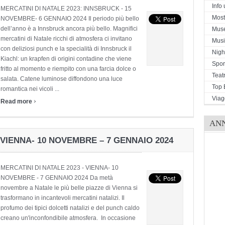
Info u
MERCATINI DI NATALE 2023: INNSBRUCK - 15
Mostr
NOVEMBRE- 6 GENNAIO 2024 Il periodo più bello
dell’anno è a Innsbruck ancora più bello. Magnifici
Mus
mercatini di Natale ricchi di atmosfera ci invitano
Musi
con deliziosi punch e la specialità di Innsbruck il
Night
Kiachl: un krapfen di origini contadine che viene
Spor
fritto al momento e riempito con una farcia dolce o
Teat
salata. Catene luminose diffondono una luce
Top 
romantica nei vicoli ...
Viag
›
Read more
AN
 VIENNA- 10 NOVEMBRE – 7 GENNAIO 2024
MERCATINI DI NATALE 2023 - VIENNA- 10
NOVEMBRE - 7 GENNAIO 2024 Da metà
novembre a Natale le più belle piazze di Vienna si
trasformano in incantevoli mercatini natalizi. Il
profumo dei tipici dolcetti natalizi e del punch caldo
creano un'inconfondibile atmosfera. In occasione