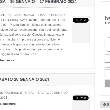
 – 16 GENNAIO – 17 FEBBRAIO 2024
CARRASEGARE OSINCU - BOSA - 16 GENNAIO -
Is
17 FEBBRAIO 2024 Giovedì, 1 febbraio 2024 ore
ne
10:00 – Piazza Zanetti – Sfilata delle maschere
tipiche del carnevale bosano, con il coinvolgimento
dei ragazzi delle scuole. Questua in maschera: è
Ema
una maschera improvvisata dove è sufficiente
indossare la giacca al contrario, un berretto e
bruciare un tappo di sughero per tingersi con la
Fir
fuliggine il viso di nero. Non ...
›
Read more
La
SABATO 20 GENNAIO 2024
IS FOGHIDONIS - SADALI - SABATO 20 GENNAIO
2024 ...
›
BO
Read more