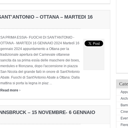
 SANT’ANTONIO – OTTANA – MARTEDI 16
SA PRIMA ESSIA- FUOCHI DI SANT'ANTONIO -
OTTANA - MARTEDI 16 GENNAIO 2024 Martedì 16
gennaio 2024 appuntamento a Ottana per la
tradizionale apertura del Carnevale ottanese
sancita da sa prima essìa delle maschere dei boes,
merdules e filonzana, dopo l'accensione in piazza
San Nicola del grande falò in onore di Sant'Antonio
Abate. Fuochi di Sant'Antonio Abate a Ottana: Dalla
Cate
mattina si porta la legna in piaz ...
›
Read more
Appu
Arch
Bamb
Cin
 INNSBRUCK – 15 NOVEMBRE- 6 GENNAIO
Even
Fiere