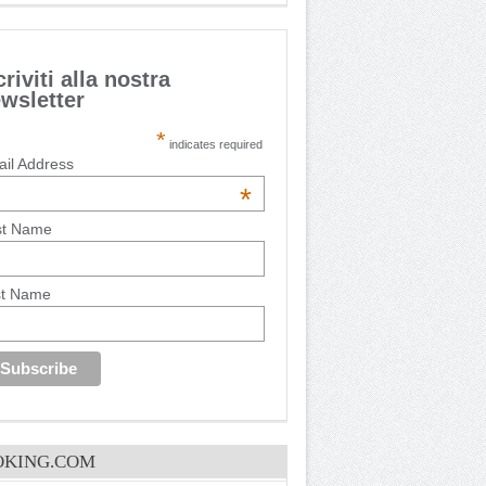
criviti alla nostra
wsletter
*
indicates required
il Address
*
st Name
st Name
OKING.COM