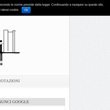
i e secondo le norme previste dalla legge. Continuando a navigare su questo sito,
i stessi cookie.
Ok
NOTAZIONI
NUNCI GOOGLE