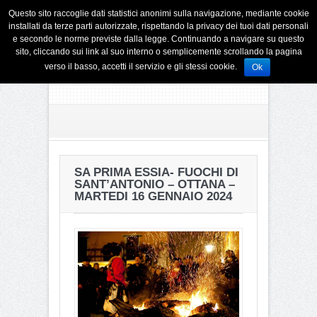
Questo sito raccoglie dati statistici anonimi sulla navigazione, mediante cookie
installati da terze parti autorizzate, rispettando la privacy dei tuoi dati personali
e secondo le norme previste dalla legge. Continuando a navigare su questo
sito, cliccando sui link al suo interno o semplicemente scrollando la pagina
verso il basso, accetti il servizio e gli stessi cookie.
Ok
SA PRIMA ESSIA- FUOCHI DI
SANT’ANTONIO – OTTANA –
MARTEDI 16 GENNAIO 2024