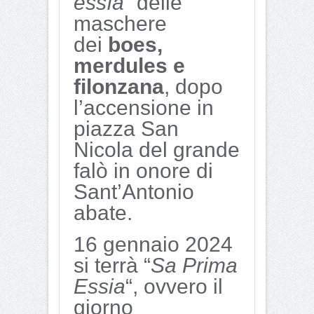
essìa
” delle
maschere
dei
boes,
merdules e
filonzana
, dopo
l’accensione in
piazza San
Nicola del grande
falò in onore di
Sant’Antonio
abate.
16 gennaio 2024
si terrà “
Sa Prima
Essia
“, ovvero il
giorno