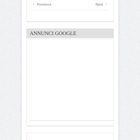
‹
›
Previous
Next
ANNUNCI GOOGLE