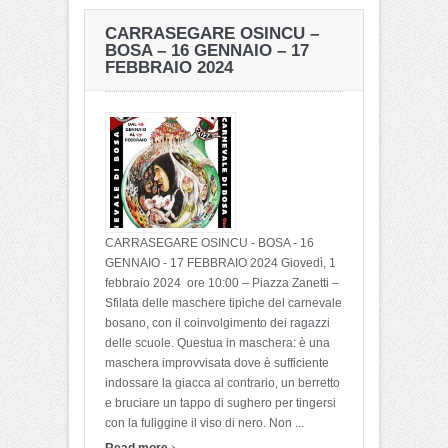
PASSIO SANCTI EPHISI –
AUTUNNO IN BARBAGIA
CARRASEGARE OSINCU –
CAGLIARI e PULA –
– TETI – 16-17
BOSA – 16 GENNAIO – 17
LUNEDI 15 GENNAIO 2024
SETTEMBRE 2023
FEBBRAIO 2024
CARRASEGARE OSINCU - BOSA - 16
GENNAIO - 17 FEBBRAIO 2024 Giovedì, 1
febbraio 2024 ore 10:00 – Piazza Zanetti –
Sfilata delle maschere tipiche del carnevale
bosano, con il coinvolgimento dei ragazzi
delle scuole. Questua in maschera: è una
maschera improvvisata dove è sufficiente
indossare la giacca al contrario, un berretto
e bruciare un tappo di sughero per tingersi
con la fuliggine il viso di nero. Non ...
›