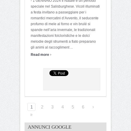
- 1 GENNAIO 2024 Il Natale è un periodo
speciale nel Salisburghese. Vicoli illuminati
a festa invitano a passeggiare per i
romantici mercatini d’Avvento, il seducente
profumo di mele al forno e vin brulé si
spande nell’aria invernale, le tradizionali
manifestazioni folcloristiche e le dolci
melodie degli strumenti a fiato preparano
gli animi al raccogliment ...
›
Read more
1
2
3
4
5
6
›
»
ANNUNCI GOOGLE