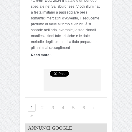
- 1 GENNAIO 2024 Il Natale è un periodo
speciale nel Salisburghese. Vicoli illuminati
a festa invitano a passeggiare per i
romantici mercatini d’Avvento, il seducente
profumo di mele al forno e vin brulé si
spande nell’aria invernale, le tradizionali
manifestazioni folcloristiche e le dolci
melodie degli strumenti a fiato preparano
gli animi al raccogliment ...
›
Read more
1
2
3
4
5
6
›
»
ANNUNCI GOOGLE