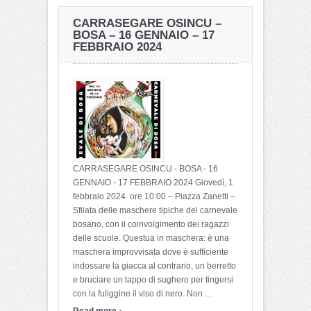
PASSIO SANCTI EPHISI –
AUTUNNO IN BARBAGIA
CARRASEGARE OSINCU –
CAGLIARI e PULA –
– TETI – 16-17
BOSA – 16 GENNAIO – 17
LUNEDI 15 GENNAIO 2024
SETTEMBRE 2023
FEBBRAIO 2024
CARRASEGARE OSINCU - BOSA - 16
GENNAIO - 17 FEBBRAIO 2024 Giovedì, 1
febbraio 2024 ore 10:00 – Piazza Zanetti –
Sfilata delle maschere tipiche del carnevale
bosano, con il coinvolgimento dei ragazzi
delle scuole. Questua in maschera: è una
maschera improvvisata dove è sufficiente
indossare la giacca al contrario, un berretto
e bruciare un tappo di sughero per tingersi
con la fuliggine il viso di nero. Non ...
›