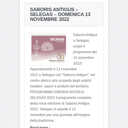
PASSIO SANCTI EPHISI –
AUTUNNO IN BARBAGIA
SABORIS ANTIGUS –
CAGLIARI e PULA –
– TETI – 16-17
SELEGAS – DOMENICA 13
LUNEDI 15 GENNAIO 2024
SETTEMBRE 2023
NOVEMBRE 2022
Saboris Antigus
a Selegas,
scopri il
programma del
13 novembre
2022!
Appuntamento il 13 novembre
2022 a Selegas con "Saboris Antigus", nel
centro storico alla scoperta degli antichi
mestieri, sapori e profumi del territorio.
PROGRAMMA SABORIS ANTIGUS
SELEGAS 2022 Il programma completo
della nona edizione di Saboris Antigus
2022. Selegas vi aspetta il 13
novembre per una giornata all'insegna
della tradizione ...
›
Read more