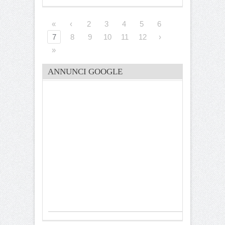
«
‹
2
3
4
5
6
7
8
9
10
11
12
›
»
ANNUNCI GOOGLE