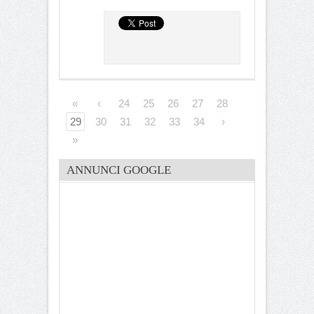
«
‹
24
25
26
27
28
29
30
31
32
33
34
›
»
ANNUNCI GOOGLE