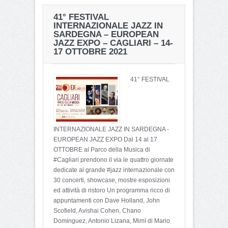
PASSIO SANCTI EPHISI –
AUTUNNO IN BARBAGIA
41° FESTIVAL
CAGLIARI e PULA –
– TETI – 16-17
INTERNAZIONALE JAZZ IN
LUNEDI 15 GENNAIO 2024
SETTEMBRE 2023
SARDEGNA – EUROPEAN
JAZZ EXPO – CAGLIARI – 14-
17 OTTOBRE 2021
41° FESTIVAL
INTERNAZIONALE JAZZ IN SARDEGNA -
EUROPEAN JAZZ EXPO Dal 14 al 17
OTTOBRE al Parco della Musica di
#Cagliari prendono il via le quattro giornate
dedicate al grande #jazz internazionale con
30 concerti, showcase, mostre esposizioni
ed attività di ristoro Un programma ricco di
appuntamenti con Dave Holland, John
Scofield, Avishai Cohen, Chano
Dominguez, Antonio Lizana, Mimì di Mario