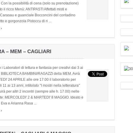
 Con la possibilità di cena (solo su prenotazione)
to il ricco Menù: ANTIPASTI Affettati misti e
Carasau e guanciale Bocconcini del contadino
tto e gorgonzola Pistoccu di ri ...
›
e
A – MEM – CAGLIARI
 Laboratori di lettura e fantasia per creativi dai 3 ai
la BIBLIOTECA BAMBINI/RAGAZZI della MEM. Avrà
EDI' 24 APRILE alle ore 17.00 il laboratorio per
 11 ai 13 anni, intitolato "I mostri nella letteratura"
rà per altri 2 incontri (sempre alle h. 17.00) nelle
ate: MERCOLEDI' 2 & MARTEDI' 8 MAGGIO. Ideato e
 Eva e Arianna Rasa ...
›
e