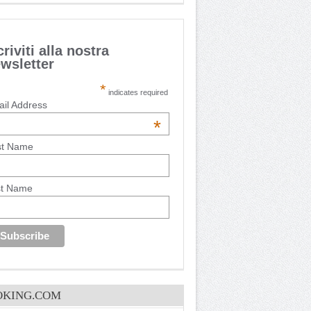
criviti alla nostra
wsletter
*
indicates required
il Address
*
st Name
st Name
OKING.COM