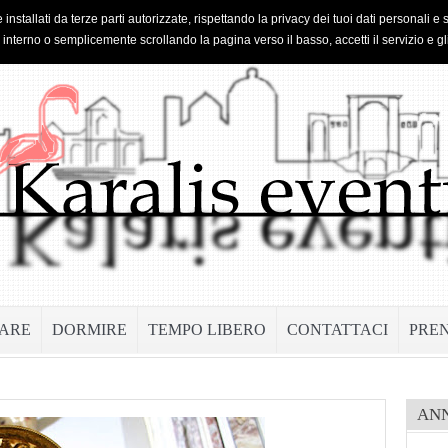
 installati da terze parti autorizzate, rispettando la privacy dei tuoi dati personal
o interno o semplicemente scrollando la pagina verso il basso, accetti il servizio e gl
ARE
DORMIRE
TEMPO LIBERO
CONTATTACI
PRE
AN