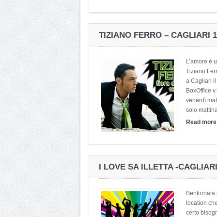
TIZIANO FERRO – CAGLIARI 
L’amore è u
Tiziano Ferr
a Cagliari i
BoxOffice v
venerdì matt
solo mattina
Read mor
I LOVE SA ILLETTA -CAGLIARI
Bentornata p
location che
certo bisogn