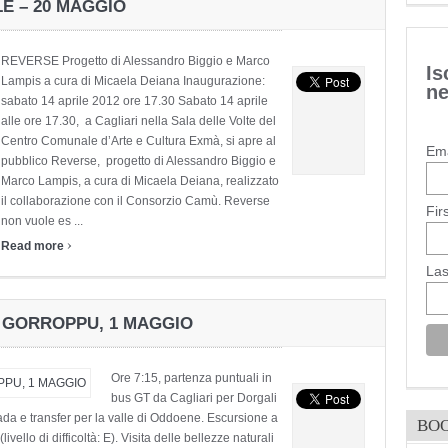
LE – 20 MAGGIO
REVERSE Progetto di Alessandro Biggio e Marco
Is
Lampis a cura di Micaela Deiana Inaugurazione:
ne
sabato 14 aprile 2012 ore 17.30 Sabato 14 aprile
alle ore 17.30, a Cagliari nella Sala delle Volte del
Centro Comunale d’Arte e Cultura Exmà, si apre al
Ema
pubblico Reverse, progetto di Alessandro Biggio e
Marco Lampis, a cura di Micaela Deiana, realizzato
il collaborazione con il Consorzio Camù. Reverse
Fir
non vuole es ...
›
Read more
La
 GORROPPU, 1 MAGGIO
Ore 7:15, partenza puntuali in
bus GT da Cagliari per Dorgali
ada e transfer per la valle di Oddoene. Escursione a
BO
ivello di difficoltà: E). Visita delle bellezze naturali