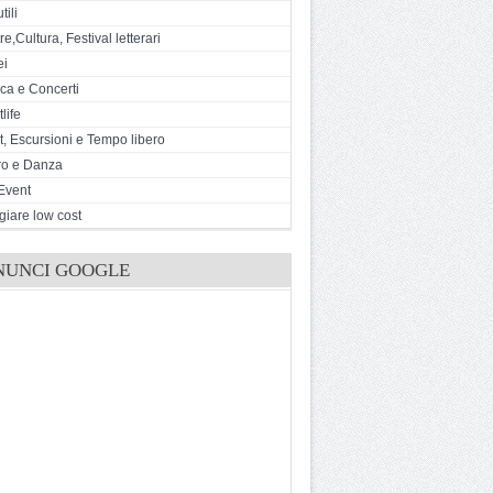
tili
e,Cultura, Festival letterari
ei
ca e Concerti
life
t, Escursioni e Tempo libero
ro e Danza
Event
giare low cost
NUNCI GOOGLE