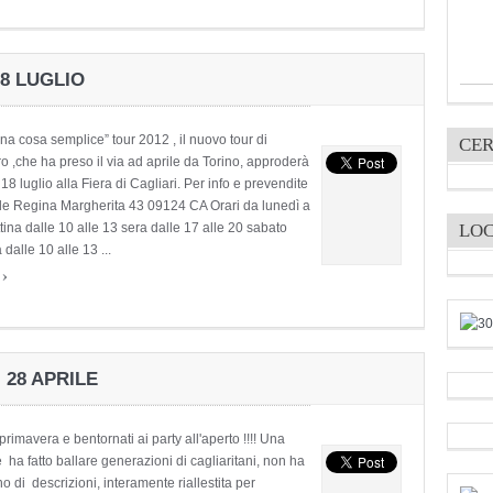
18 LUGLIO
na cosa semplice” tour 2012 , il nuovo tour di
CER
o ,che ha preso il via ad aprile da Torino, approderà
l 18 luglio alla Fiera di Cagliari. Per info e prevendite
.le Regina Margherita 43 09124 CA Orari da lunedì a
LO
ina dalle 10 alle 13 sera dalle 17 alle 20 sabato
 dalle 10 alle 13 ...
›
e
 28 APRILE
rimavera e bentornati ai party all'aperto !!!! Una
 ha fatto ballare generazioni di cagliaritani, non ha
o di descrizioni, interamente riallestita per