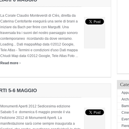
La Corale Claudio Monteverdi di Clès, diretta da
Caterina Centofante eseguirà una serie di brani a
iniziare da Bach per finire con Margutti. Una
traversata tra i suoni del nostro paesaggio sonoro
contemporaneo ricordando da dove veniamo.
Loading... Dati mappaMap data ©2012 Google,
Tele Atlas - Termini e condizioni d'uso Dati mappa
Chiudi Map data ©2012 Google, Tele Atlas Foto ...
›
Read more
Cate
RTI 5-6 MAGGIO
Appu
Arch
Bamb
Monumenti Aperti 2012 Sedicesima edizione
Sabato 5 e domenica 6 maggio prende il via
Cin
l'edizione 2012 di Monumenti Aperti. La
Even
manifestazione sarà come sempre inaugurata a
Fiere