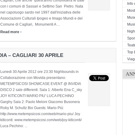
Cagliari, che anche quest'anno condividerà le date
Info u
con i comuni di Sassari e Settimo San Pietro. Nata
Mostr
nel capoluogo sardo nel 1997 dall'iniziativa delle
Mus
Associazioni Culturali Ipogeo e Imago Mundi e del
Musi
Comune di Cagliari, Monumenti A ...
›
Night
Read more
Spor
Teat
Top 
IA – CAGLIARI 30 APRILE
Viag
Lunedi 30 Aprile 2012 ore 23:30 Nightsounds in
AN
Collaborazione con Movida presentano:
METEMPSICOSI SHOWCASE EVENT @ INVIDIA
DISCO 2 sale differenti: Sala 1: Alberto Ena C_sky
JOY KITICONTI MARIO PIU' LUCA PECHINO
Garghy Sala 2: Paolo Meloni Giacomo Busonera
Roby M. Schultz Bio Guests: Mario Più:
http://www.metempsicosi.com/web/mario-piu/ Joy
kiticonti: www.metempsicosi.com/web/joy-kiticonti/
Luca Pechino: ...