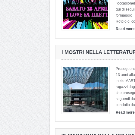
l'occasione!
qui di segui
formaggio 
Rotolo di co
Read mor
I MOSTRI NELLA LETTERATUR
Proseguono i
13 anni al
inizio MART
ragazzi dagli
che prosegui
seguenti d
condotto da
Read mor