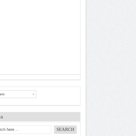
iano
ca