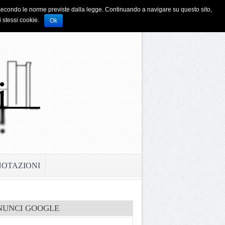
i e secondo le norme previste dalla legge. Continuando a navigare su questo sito,
i stessi cookie.
Ok
NOTAZIONI
NUNCI GOOGLE