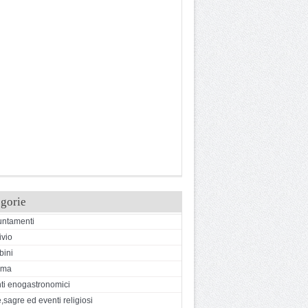
gorie
ntamenti
ivio
ini
ema
ti enogastronomici
,sagre ed eventi religiosi