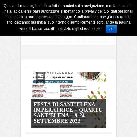
Questo sito raccoglie dati statistici anonimi sulla navigazione, mediante cookie
installati da terze parti autorizzate, rispettando la privacy dei tuoi dati personali
e secondo le norme previste dalla legge. Continuando a navigare su questo
sito, cliccando sui link al suo interno o semplicemente scrollando la pagina
verso il basso, accetti il servizio e gli stessi cookie.
Ok