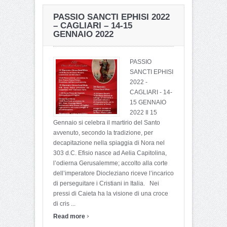
FESTA DI SANT’ELENA
ISOLABIRRA – PARCO
IMPERATRICE – QUARTU
TERRAMAINI –
PASSIO SANCTI EPHISI 2022
SANT’ELENA – 9-24
CAGLIARI – 8-9-10
– CAGLIARI – 14-15
SETTEMBRE 2023
SETTEMBRE 2023
GENNAIO 2022
PASSIO
SANCTI EPHISI
2022 -
CAGLIARI - 14-
15 GENNAIO
2022 Il 15
Gennaio si celebra il martirio del Santo
avvenuto, secondo la tradizione, per
decapitazione nella spiaggia di Nora nel
303 d.C. Efisio nasce ad Aelia Capitolina,
l’odierna Gerusalemme; accolto alla corte
dell’imperatore Diocleziano riceve l’incarico
di perseguitare i Cristiani in Italia. Nei
pressi di Caieta ha la visione di una croce
di cris ...
›
Read more