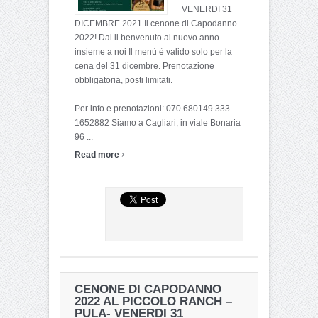
VENERDI 31
DICEMBRE 2021 Il cenone di Capodanno
2022! Dai il benvenuto al nuovo anno
insieme a noi Il menù è valido solo per la
cena del 31 dicembre. Prenotazione
obbligatoria, posti limitati.
⠀⠀⠀⠀⠀⠀⠀⠀⠀⠀⠀⠀⠀⠀⠀⠀⠀⠀⠀⠀⠀⠀⠀⠀⠀⠀⠀
Per info e prenotazioni: 070 680149 333
1652882 Siamo a Cagliari, in viale Bonaria
96 ...
›
Read more
CENONE DI CAPODANNO
2022 AL PICCOLO RANCH –
PULA- VENERDI 31