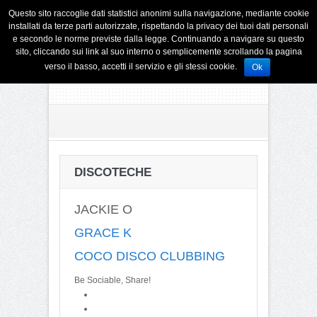
Questo sito raccoglie dati statistici anonimi sulla navigazione, mediante cookie
installati da terze parti autorizzate, rispettando la privacy dei tuoi dati personali
e secondo le norme previste dalla legge. Continuando a navigare su questo
sito, cliccando sui link al suo interno o semplicemente scrollando la pagina
verso il basso, accetti il servizio e gli stessi cookie.
Ok
DISCOTECHE
JACKIE O
GRACE K
COCO DISCO CLUBBING
Be Sociable, Share!