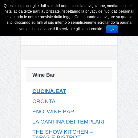
Questo sito raccoglie dati statistici anonimi sulla navigazione, mediante cookie
installati da terze parti autorizzate, rispettando la privacy dei tuoi dati personali
e secondo le norme previste dalla legge. Continuando a navigare su questo
sito, cliccando sui link al suo interno o semplicemente scrollando la pagina
verso il basso, accetti il servizio e gli stessi cookie.
Ok
Wine Bar
CUCINA.EAT
CRONTA
ENO’ WINE BAR
LA CANTINA DEI TEMPLARI
THE SHOW KITCHEN –
TAPAS E BISTROT