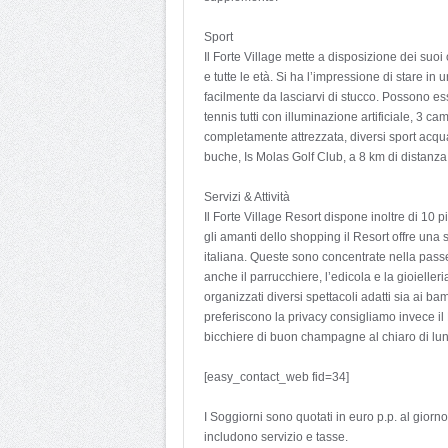
Sport
Il Forte Village mette a disposizione dei suoi o
e tutte le età. Si ha l’impressione di stare in 
facilmente da lasciarvi di stucco. Possono ess
tennis tutti con illuminazione artificiale, 3 
completamente attrezzata, diversi sport acqua
buche, Is Molas Golf Club, a 8 km di distanza
Servizi & Attività
Il Forte Village Resort dispone inoltre di 10 pi
gli amanti dello shopping il Resort offre una 
italiana. Queste sono concentrate nella passe
anche il parrucchiere, l’edicola e la gioielle
organizzati diversi spettacoli adatti sia ai bam
preferiscono la privacy consigliamo invece i
bicchiere di buon champagne al chiaro di lun
[easy_contact_web fid=34]
I Soggiorni sono quotati in euro p.p. al gior
includono servizio e tasse.