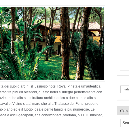
lità dei suoi giardini, il lussuoso hotel Royal Pineta è un’autentica
Ital
rso tra pini ed oleandri, questo hotel si integra perfettamente con
zie anche alla sua struttura architettonica a due piani e alla sua
i cavallo. Vicino sia al mare che alla Thalasso del Forte, propone
imo piano ed è il luogo ideale per le famiglie più numerose. Le
Cer
ca e asciugacapelli, aria condizionata, telefono, tv LCD, minibar,