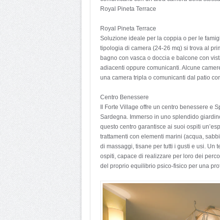
Royal Pineta Terrace
Royal Pineta Terrace
Soluzione ideale per la coppia o per le famig
tipologia di camera (24-26 mq) si trova al pri
bagno con vasca o doccia e balcone con vista
adiacenti oppure comunicanti. Alcune camere
una camera tripla o comunicanti dal patio 
Centro Benessere
Il Forte Village offre un centro benessere e 
Sardegna. Immerso in uno splendido giardino d
questo centro garantisce ai suoi ospiti un’es
trattamenti con elementi marini (acqua, sabbi
di massaggi, tisane per tutti i gusti e usi. U
ospiti, capace di realizzare per loro dei perco
del proprio equilibrio psico-fisico per una pr