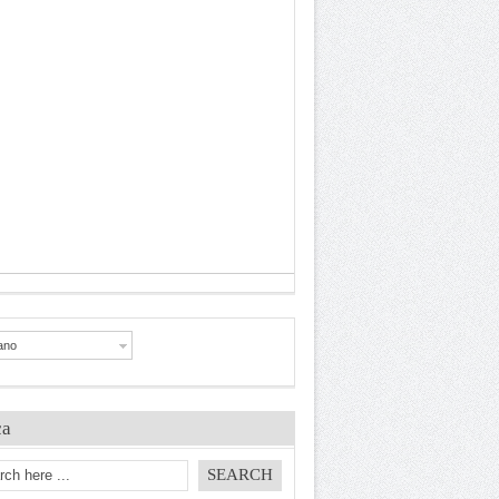
iano
ca