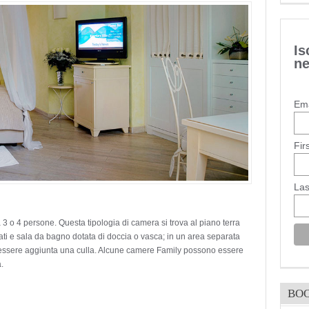
Is
ne
Ema
Fir
La
3 o 4 persone. Questa tipologia di camera si trova al piano terra
rati e sala da bagno dotata di doccia o vasca; in un area separata
ò essere aggiunta una culla. Alcune camere Family possono essere
.
BO