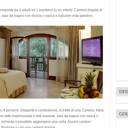
 composte da 2 adulti ed 1 bambino (o un infant). Camera doppia al
e, sala da bagno con doccia o vasca e balcone vista giardino.
DI
 4 persone. Elegante e confortevole, si tratta di una Camera tripla
GO
 con letto matrimoniale o letti separati, sala da bagno con vasca o
u richiesta è possibile aggiungere una culla. Alcune camere
a tipologia o con una camera doppia.