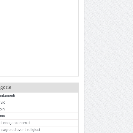
gorie
ntamenti
ivio
ini
ema
ti enogastronomici
,sagre ed eventi religiosi