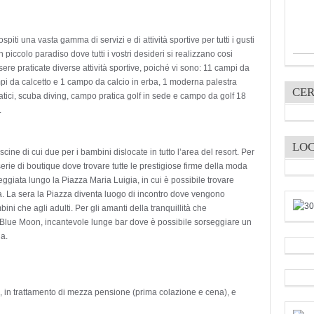
spiti una vasta gamma di servizi e di attività sportive per tutti i gusti
un piccolo paradiso dove tutti i vostri desideri si realizzano cosi
ere praticate diverse attività sportive, poiché vi sono: 11 campi da
campi da calcetto e 1 campo da calcio in erba, 1 moderna palestra
CER
tici, scuba diving, campo pratica golf in sede e campo da golf 18
.
LO
scine di cui due per i bambini dislocate in tutto l’area del resort. Per
serie di boutique dove trovare tutte le prestigiose firme della moda
ggiata lungo la Piazza Maria Luigia, in cui è possibile trovare
ria. La sera la Piazza diventa luogo di incontro dove vengono
bini che agli adulti. Per gli amanti della tranquillità che
l Blue Moon, incantevole lunge bar dove è possibile sorseggiare un
a.
no, in trattamento di mezza pensione (prima colazione e cena), e