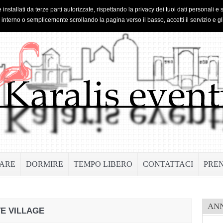
 installati da terze parti autorizzate, rispettando la privacy dei tuoi dati personal
o interno o semplicemente scrollando la pagina verso il basso, accetti il servizio e gl
ARE
DORMIRE
TEMPO LIBERO
CONTATTACI
PRE
AN
TE VILLAGE