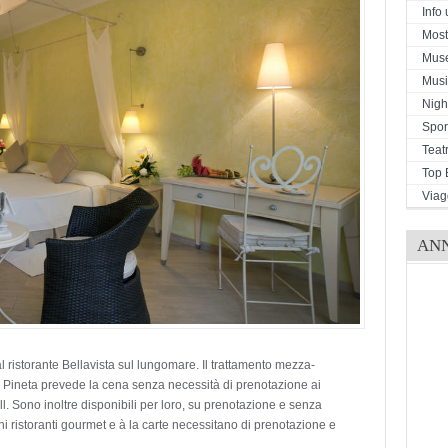
Info u
Mostr
Mus
Musi
Night
Spor
Teat
Top 
Viag
AN
l ristorante Bellavista sul lungomare. Il trattamento mezza-
al Pineta prevede la cena senza necessità di prenotazione ai
l. Sono inoltre disponibili per loro, su prenotazione e senza
uni ristoranti gourmet e à la carte necessitano di prenotazione e