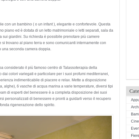
lie con un bambino ( o un infant ), elegante e confortevole. Questa
mo piano ed è dotata di un letto matrimoniale o letti separati, sala da
 sui giardini. Su richiesta è possibile prenotare più camere
 si trovano al piano terra e sono comunicanti internamente con
con una seconda camera doppia.
Spa considerato il più famoso centro di Talassoterapia della
ai colori variegati e particolare per i suoi profumi mediterranei,
perienza indimenticabile di piacere e relax. Mette a disposizione
a, alghe), 6 vasche di acqua marina a varie temperature, diversi tipi
Cate
n team di esperti del benessere è a completa disposizione dei suoi
rsi personalizzati di benessere e pronti a guidarli verso il recupero
Appu
ofonda rigenerazione dello spirito.
Arch
Bamb
Cin
Even
Fiere