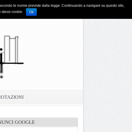
i e secondo le norme previste dalla legge. Continuando a navigare su questo sito,
i stessi cookie.
Ok
NOTAZIONI
NUNCI GOOGLE