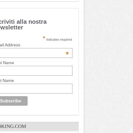
criviti alla nostra
wsletter
*
indicates required
il Address
*
st Name
st Name
OKING.COM