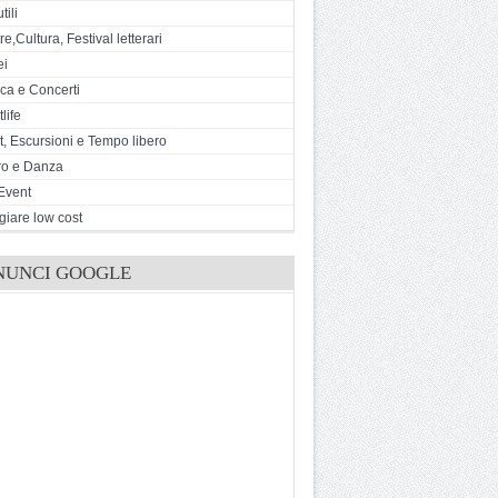
tili
e,Cultura, Festival letterari
ei
ca e Concerti
life
t, Escursioni e Tempo libero
ro e Danza
Event
giare low cost
NUNCI GOOGLE