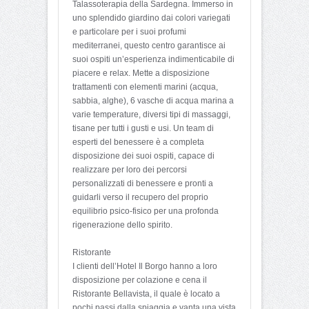
Talassoterapia della Sardegna. Immerso in
uno splendido giardino dai colori variegati
e particolare per i suoi profumi
mediterranei, questo centro garantisce ai
suoi ospiti un’esperienza indimenticabile di
piacere e relax. Mette a disposizione
trattamenti con elementi marini (acqua,
sabbia, alghe), 6 vasche di acqua marina a
varie temperature, diversi tipi di massaggi,
tisane per tutti i gusti e usi. Un team di
esperti del benessere è a completa
disposizione dei suoi ospiti, capace di
realizzare per loro dei percorsi
personalizzati di benessere e pronti a
guidarli verso il recupero del proprio
equilibrio psico-fisico per una profonda
rigenerazione dello spirito.
Ristorante
I clienti dell’Hotel Il Borgo hanno a loro
disposizione per colazione e cena il
Ristorante Bellavista, il quale è locato a
pochi passi dalla spiaggia e vanta una vista