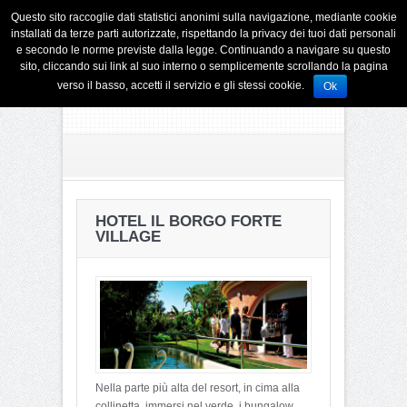
Questo sito raccoglie dati statistici anonimi sulla navigazione, mediante cookie
installati da terze parti autorizzate, rispettando la privacy dei tuoi dati personali
e secondo le norme previste dalla legge. Continuando a navigare su questo
sito, cliccando sui link al suo interno o semplicemente scrollando la pagina
verso il basso, accetti il servizio e gli stessi cookie.
Ok
HOTEL IL BORGO FORTE
VILLAGE
Nella parte più alta del resort, in cima alla
collinetta, immersi nel verde, i bungalow