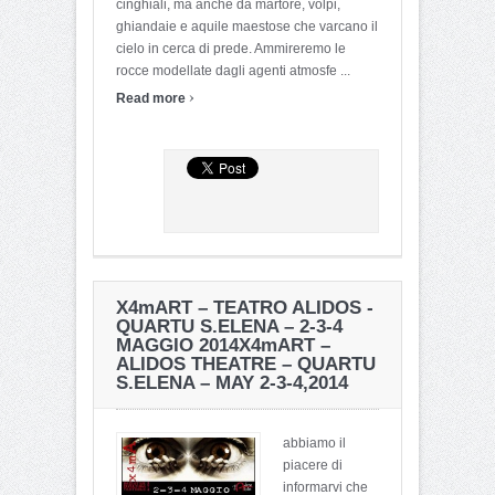
cinghiali, ma anche da martore, volpi,
ghiandaie e aquile maestose che varcano il
cielo in cerca di prede. Ammireremo le
rocce modellate dagli agenti atmosfe ...
›
Read more
X4mART – TEATRO ALIDOS -
QUARTU S.ELENA – 2-3-4
MAGGIO 2014
X4mART –
ALIDOS THEATRE – QUARTU
S.ELENA – MAY 2-3-4,2014
abbiamo il
piacere di
informarvi che