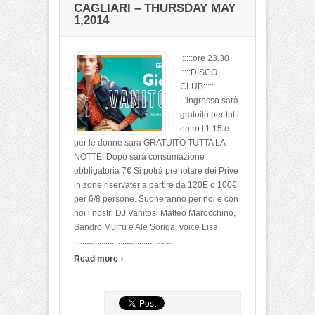
CAGLIARI – THURSDAY MAY
1,2014
::::::ore 23.30
:::::DISCO
CLUB:::::
L'ingresso sarà
gratuito per tutti
entro l'1.15 e
per le donne sarà GRATUITO TUTTA LA
NOTTE. Dopo sarà consumazione
obbligatoria 7€ Si potrà prenotare dei Privè
in zone riservater a partire da 120E o 100€
per 6/8 persone. Suoneranno per noi e con
noi i nostri DJ Vanitosi Matteo Marocchino,
Sandro Murru e Ale Soriga, voice Lisa.
........................................... ...
›
Read more