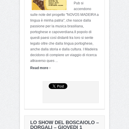
Pub si
accendono
sulle note del progetto "NOVOS MADEIRA a
lingua è minha patria", che nasce dalla
passione per la musica brasiliana,
portoghese e capoverdiana.Il popolo di
questi paesi così distanti tra loro si sente
legato oltre che dalla lingua portoghese,
anche dalla storia e dalla cultura. I Madeira
decidono di compiere un viaggio di ricerca
attraverso ques ...
›
Read more
LO SHOW DEL BOSCAIOLO –
DORGALI – GIOVEDI 1