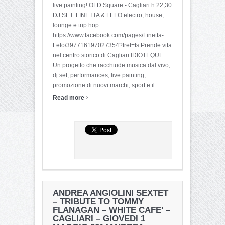
live painting! OLD Square - Cagliari h 22,30
DJ SET: LINETTA & FEFO electro, house,
lounge e trip hop
https://www.facebook.com/pages/Linetta-
Fefo/397716197027354?fref=ts Prende vita
nel centro storico di Cagliari IDIOTEQUE.
Un progetto che racchiude musica dal vivo,
dj set, performances, live painting,
promozione di nuovi marchi, sport e il ...
›
Read more
ANDREA ANGIOLINI SEXTET
– TRIBUTE TO TOMMY
FLANAGAN – WHITE CAFE’ –
CAGLIARI – GIOVEDI 1