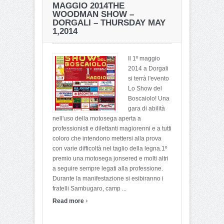
MAGGIO 2014
THE
WOODMAN SHOW –
DORGALI – THURSDAY MAY
1,2014
Il 1º maggio
2014 a Dorgali
si terrà l'evento
Lo Show del
Boscaiolo! Una
gara di abilità
nell'uso della motosega aperta a
professionisti e dilettanti magiorenni e a tutti
coloro che intendono mettersi alla prova
con varie difficoltà nel taglio della legna.1º
premio una motosega jonsered e molti altri
a seguire sempre legati alla professione.
Durante la manifestazione si esibiranno i
fratelli Sambugaro, camp ...
›
Read more