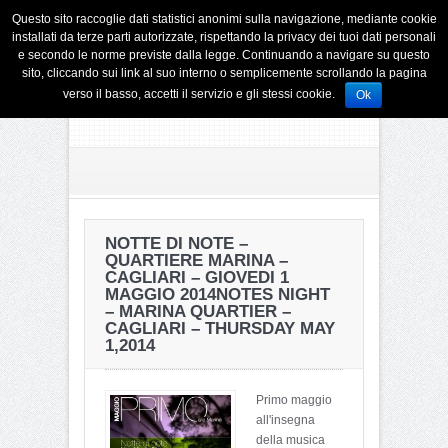
Questo sito raccoglie dati statistici anonimi sulla navigazione, mediante cookie
installati da terze parti autorizzate, rispettando la privacy dei tuoi dati personali
e secondo le norme previste dalla legge. Continuando a navigare su questo
sito, cliccando sui link al suo interno o semplicemente scrollando la pagina
verso il basso, accetti il servizio e gli stessi cookie.
Ok
NOTTE DI NOTE –
QUARTIERE MARINA –
CAGLIARI – GIOVEDI 1
MAGGIO 2014
NOTES NIGHT
– MARINA QUARTIER –
CAGLIARI – THURSDAY MAY
1,2014
Primo maggio
all'insegna
della musica