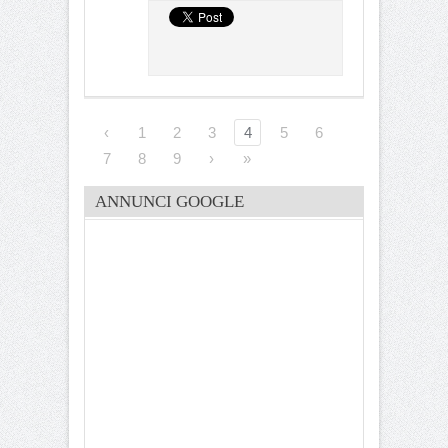
‹
1
2
3
4
5
6
7
8
9
›
»
ANNUNCI GOOGLE