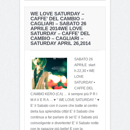
WE LOVE SATURDAY –
CAFFE’ DEL CAMBIO –
CAGLIARI – SABATO 26
APRILE 2014
WE LOVE
SATURDAY – CAFFE’ DEL
CAMBIO – CAGLIARI –
SATURDAY APRIL 26,2014
SABATO 26
APRILE start
h.22,30 • WE
LOVE
SATURDAY •
CAFFE DEL
CAMBIO KERO (CA) … è sempre più P R I
M A V E R A … ♥ ° WE LOVE SATURDAY ° ♥
E’ il Sabato con il cuore che batte al centro
della tua splendida città! E’ il Sabato che
continua a far parlare di se! E’ il Sabato più
coinvolgente e divertente! E’ il Sabato notte
con le ragazze più belle! E con la