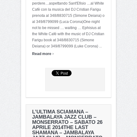
perdere....aspettando Sant'Efisio ....al White
Cafè con la musica del DJ Cristian Farigu
prenota al 348/8830715 (Simone Deiana) o
al 349/8799099 (Luca Corona)One night
not to be missed .... waiting .... Ephisius at
the White Café with the music of DJ Cristian
Farigu book at 348/8830715 (Simone
Deiana) or 349/8799099 (Luke Corona) ...
›
Read more
L’ULTIMA SCIAMANA –
JAMBALAYA JAZZ CLUB –
MONSERRATO – SABATO 26
APRILE 2014
THE LAST
SHAMANA – JAMBALAYA