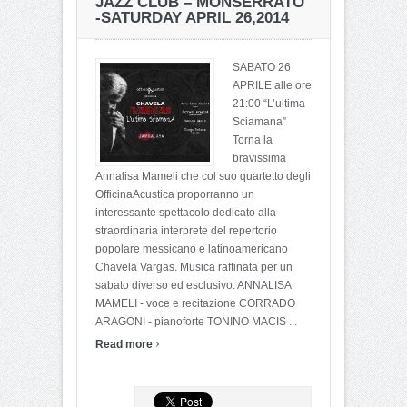
JAZZ CLUB – MONSERRATO
-SATURDAY APRIL 26,2014
SABATO 26
APRILE alle ore
21:00 “L’ultima
Sciamana”
Torna la
bravissima
Annalisa Mameli che col suo quartetto degli
OfficinaAcustica proporranno un
interessante spettacolo dedicato alla
straordinaria interprete del repertorio
popolare messicano e latinoamericano
Chavela Vargas. Musica raffinata per un
sabato diverso ed esclusivo. ANNALISA
MAMELI - voce e recitazione CORRADO
ARAGONI - pianoforte TONINO MACIS ...
›
Read more