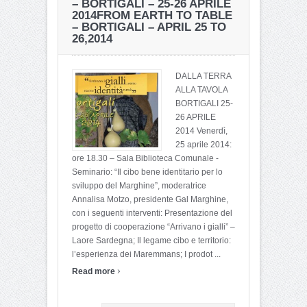
– BORTIGALI – 25-26 APRILE
2014
FROM EARTH TO TABLE
– BORTIGALI – APRIL 25 TO
26,2014
DALLA TERRA
ALLA TAVOLA
BORTIGALI 25-
26 APRILE
2014 Venerdì,
25 aprile 2014:
ore 18.30 – Sala Biblioteca Comunale -
Seminario: “Il cibo bene identitario per lo
sviluppo del Marghine”, moderatrice
Annalisa Motzo, presidente Gal Marghine,
con i seguenti interventi: Presentazione del
progetto di cooperazione “Arrivano i gialli” –
Laore Sardegna; Il legame cibo e territorio:
l’esperienza dei Maremmans; I prodot ...
›
Read more