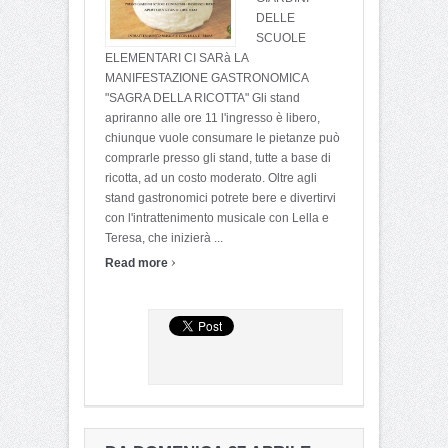
DELLE
SCUOLE
ELEMENTARI CI SARà LA
MANIFESTAZIONE GASTRONOMICA
"SAGRA DELLA RICOTTA" Gli stand
apriranno alle ore 11 l'ingresso è libero,
chiunque vuole consumare le pietanze può
comprarle presso gli stand, tutte a base di
ricotta, ad un costo moderato. Oltre agli
stand gastronomici potrete bere e divertirvi
con l'intrattenimento musicale con Lella e
Teresa, che inizierà ...
›
Read more