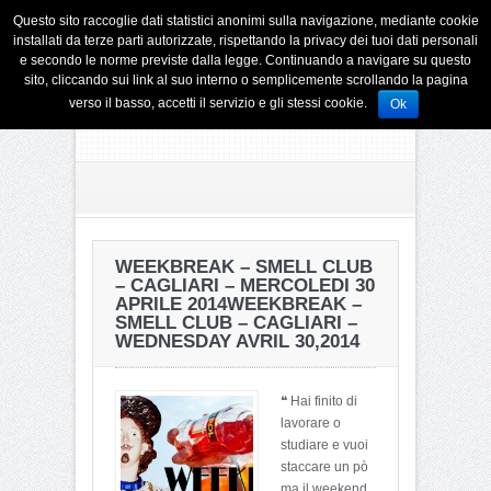
Questo sito raccoglie dati statistici anonimi sulla navigazione, mediante cookie
installati da terze parti autorizzate, rispettando la privacy dei tuoi dati personali
e secondo le norme previste dalla legge. Continuando a navigare su questo
sito, cliccando sui link al suo interno o semplicemente scrollando la pagina
verso il basso, accetti il servizio e gli stessi cookie.
Ok
WEEKBREAK – SMELL CLUB
– CAGLIARI – MERCOLEDI 30
APRILE 2014
WEEKBREAK –
SMELL CLUB – CAGLIARI –
WEDNESDAY AVRIL 30,2014
❝ Hai finito di
lavorare o
studiare e vuoi
staccare un pò
ma il weekend