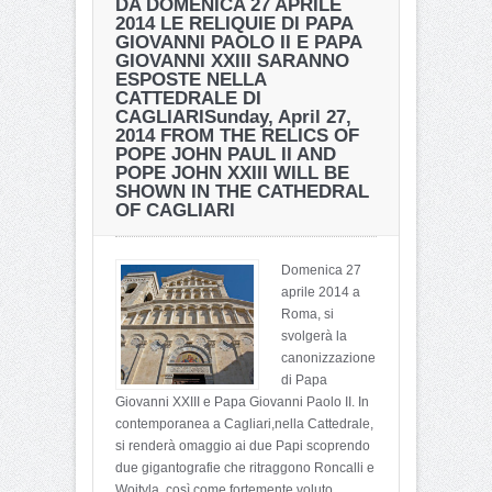
DA DOMENICA 27 APRILE
2014 LE RELIQUIE DI PAPA
GIOVANNI PAOLO II E PAPA
GIOVANNI XXIII SARANNO
ESPOSTE NELLA
CATTEDRALE DI
CAGLIARI
Sunday, April 27,
2014 FROM THE RELICS OF
POPE JOHN PAUL II AND
POPE JOHN XXIII WILL BE
SHOWN IN THE CATHEDRAL
OF CAGLIARI
Domenica 27
aprile 2014 a
Roma, si
svolgerà la
canonizzazione
di Papa
Giovanni XXIII e Papa Giovanni Paolo II. In
contemporanea a Cagliari,nella Cattedrale,
si renderà omaggio ai due Papi scoprendo
due gigantografie che ritraggono Roncalli e
Wojtyla, così come fortemente voluto