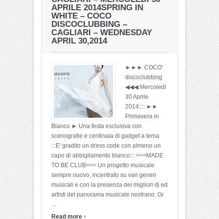
APRILE 2014
SPRING IN
WHITE – COCO
DISCOCLUBBING –
CAGLIARI – WEDNESDAY
APRIL 30,2014
►►► COCO'
discoclubbing
◀◀◀ Mercoledì
30 Aprile
2014:::: ►►
Primavera in
Bianco ► Una festa esclusiva con
scenografie e centinaia di gadget a tema
:::E' gradito un dress code con almeno un
capo di abbigliamento bianco::: >>>MADE
TO BE CLUB<<< Un progetto musicale
sempre nuovo, incentrato su vari generi
musicali e con la presenza dei migliori dj ed
artisti del panorama musicale nostrano. Gr
...
›
Read more