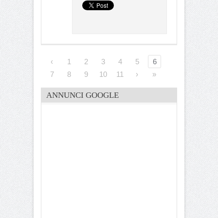
‹
1
2
3
4
5
6
7
8
9
10
11
›
»
ANNUNCI GOOGLE