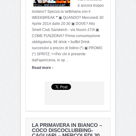
è ancora troppo
lontano? Spezza la settimana con il
WEEKBREAK ❞ ▣ QUANDO? Mercoledì 30
Aprile 2014 dalle 20:30 ▣ DOVE? Allo
Smell Club Sandwich - via Nuoro 27/A ▣
COME FUNZIONA? Prima consumazione
obbligatoria: 6€ drink + buffet Drink
successivi a prezzo di listino (*) ▣ PROMO
(*) SPRITZ: >>Per chi è presente
dall'apericena, lo sp ...
›
Read more
LA PRIMAVERA IN BIANCO –
COCO DISCOCLUBBING-
CAGLIARI – MERCOLEDI 30